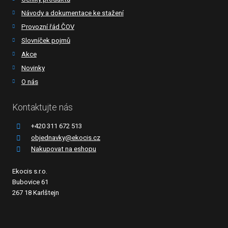
Návody a dokumentace ke stažení
Provozní řád ČOV
Slovníček pojmů
Akce
Novinky
O nás
Kontaktujte nás
+420 311 672 513
objednavky@ekocis.cz
Nakupovat na eshopu
Ekocis s.r.o.
Bubovice 61
267 18 Karlštejn