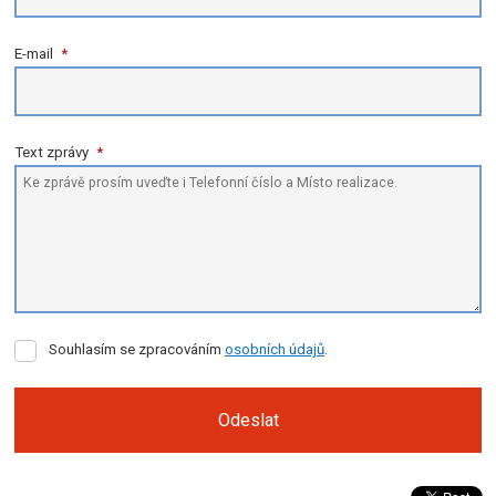
E-mail
*
Text zprávy
*
Souhlasím
Souhlasím se zpracováním
osobních údajů
.
se
zpracováním
osobních
Odeslat
údajů
.
Formulář