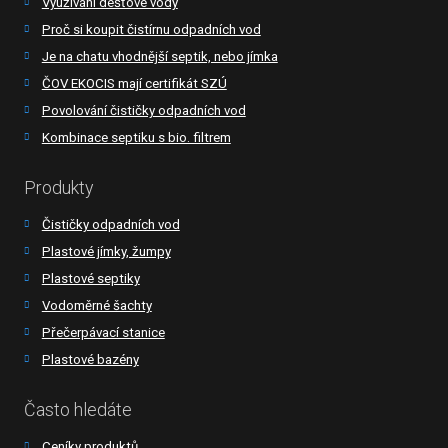
Využívání dešťové vody
Proč si koupit čistírnu odpadních vod
Je na chatu vhodnější septik, nebo jímka
ČOV EKOCIS mají certifikát SZÚ
Povolování čističky odpadních vod
Kombinace septiku s bio. filtrem
Produkty
Čističky odpadních vod
Plastové jímky, žumpy
Plastové septiky
Vodoměrné šachty
Přečerpávací stanice
Plastové bazény
Často hledáte
Ceníky produktů