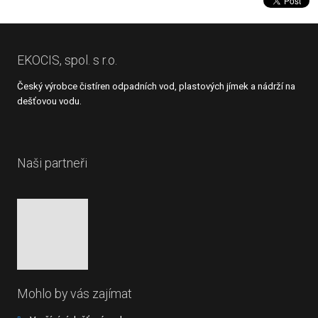
se
nepodařilo
odeslat.
EKOCIS, spol. s r.o.
Český výrobce čistíren odpadních vod, plastových jímek a nádrží na
dešťovou vodu.
Naši partneři
Mohlo by vás zajímat