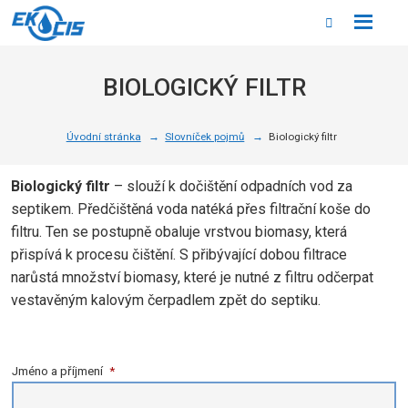
Rozbale
Vyhledáván
menu
BIOLOGICKÝ FILTR
Úvodní stránka
Slovníček pojmů
Biologický filtr
Biologický filtr
– slouží k dočištění odpadních vod za
septikem. Předčištěná voda natéká přes filtrační koše do
filtru. Ten se postupně obaluje vrstvou biomasy, která
přispívá k procesu čištění. S přibývající dobou filtrace
narůstá množství biomasy, které je nutné z filtru odčerpat
vestavěným kalovým čerpadlem zpět do septiku.
Jméno a příjmení
*