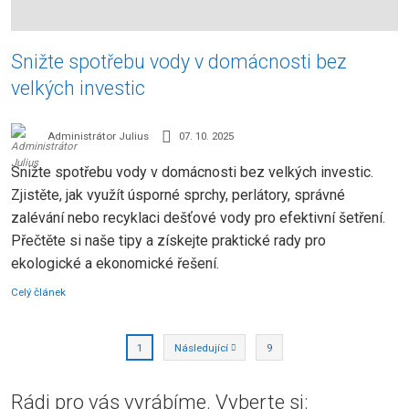
Snižte spotřebu vody v domácnosti bez
velkých investic
Administrátor Julius
07. 10. 2025
Snižte spotřebu vody v domácnosti bez velkých investic.
Zjistěte, jak využít úsporné sprchy, perlátory, správné
zalévání nebo recyklaci dešťové vody pro efektivní šetření.
Přečtěte si naše tipy a získejte praktické rady pro
ekologické a ekonomické řešení.
Celý článek
2
3
Následující
9
1
Rádi pro vás vyrábíme. Vyberte si: