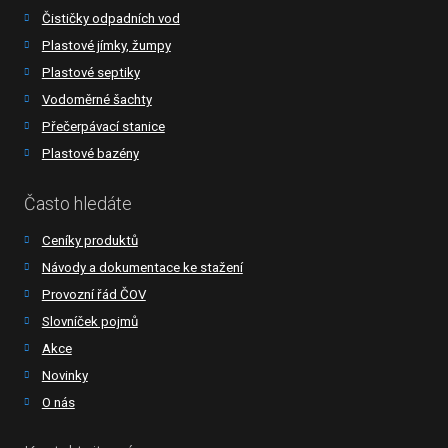
Čističky odpadních vod
Plastové jímky, žumpy
Plastové septiky
Vodoměrné šachty
Přečerpávací stanice
Plastové bazény
Často hledáte
Ceníky produktů
Návody a dokumentace ke stažení
Provozní řád ČOV
Slovníček pojmů
Akce
Novinky
O nás