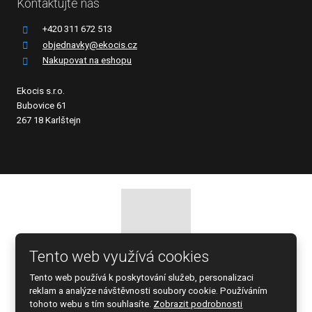
Kontaktujte nás
+420 311 672 513
objednavky@ekocis.cz
Nakupovat na eshopu
Ekocis s.r.o.
Bubovice 61
267 18 Karlštejn
Tento web využívá cookies
© 2026 EKOCIS, spol. s r.o., vytvořila eBRÁNA s.r.o.
Tento web používá k poskytování služeb, personalizaci
Mapa stránek
|
Podmínky použití
reklam a analýze návštěvnosti soubory cookie. Používáním
tohoto webu s tím souhlasíte.
Zobrazit podrobnosti