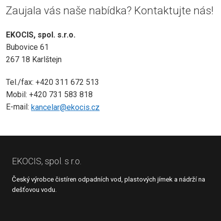
Zaujala vás naše nabídka? Kontaktujte nás!
EKOCIS, spol. s.r.o.
Bubovice 61
267 18 Karlštejn
Tel./fax: +420 311 672 513
Mobil: +420 731 583 818
E-mail:
kancelar@ekocis.cz
EKOCIS, spol. s r.o.
Český výrobce čistíren odpadních vod, plastových jímek a nádrží na
dešťovou vodu.