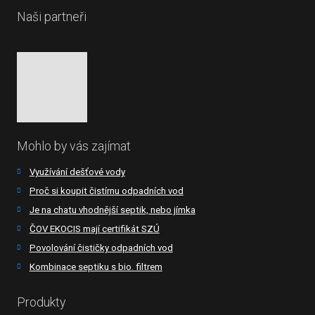
Naši partneři
Mohlo by vás zajímat
Využívání dešťové vody
Proč si koupit čistírnu odpadních vod
Je na chatu vhodnější septik, nebo jímka
ČOV EKOCIS mají certifikát SZÚ
Povolování čističky odpadních vod
Kombinace septiku s bio. filtrem
Produkty