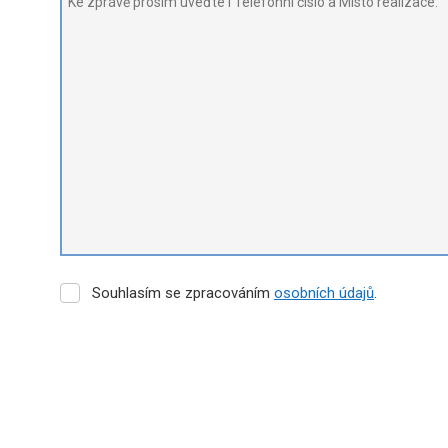
Souhlasím
Souhlasím se zpracováním
osobních údajů
.
se
zpracováním
osobních
údajů
.
Formulář
se