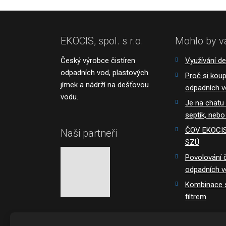
EKOCIS, spol. s r.o.
Mohlo by v
Český výrobce čistíren
Využívání d
odpadních vod, plastových
Proč si koupi
jímek a nádrží na dešťovou
odpadních 
vodu.
Je na chatu
septik, nebo
ČOV EKOCIS 
Naši partneři
SZÚ
Povolování č
odpadních 
Kombinace s
filtrem