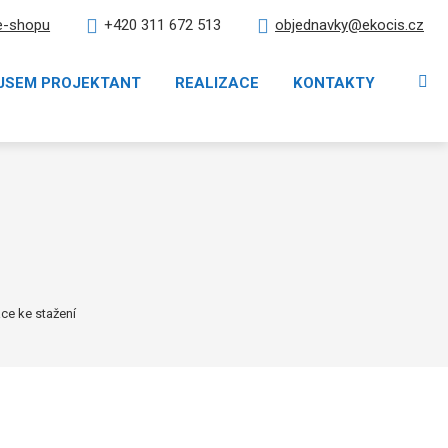
e-shopu
objednavky@ekocis.cz
+420 311 672 513
Vy
JSEM PROJEKTANT
REALIZACE
KONTAKTY
e ke stažení