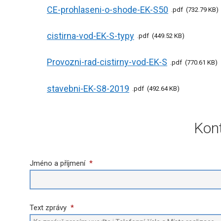
CE-prohlaseni-o-shode-EK-S50
pdf
732.79 KB
cistirna-vod-EK-S-typy
pdf
449.52 KB
Provozni-rad-cistirny-vod-EK-S
pdf
770.61 KB
stavebni-EK-S8-2019
pdf
492.64 KB
Kont
Jméno a příjmení
*
Text zprávy
*