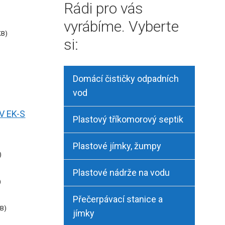
Rádi pro vás
vyrábíme. Vyberte
KB
si:
Domácí čističky odpadních
vod
V EK-S
Plastový tříkomorový septik
Plastové jímky, žumpy
Plastové nádrže na vodu
Přečerpávací stanice a
KB
jímky