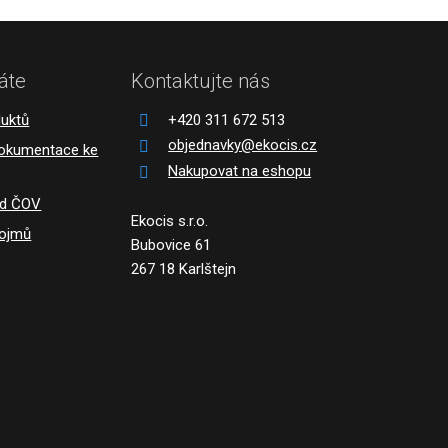
áte
Kontaktujte nás
duktů
+420 311 672 513
objednavky@ekocis.cz
dokumentace ke
Nakupovat na eshopu
ád ČOV
Ekocis s.r.o.
pojmů
Bubovice 61
267 18 Karlštejn