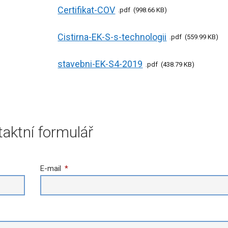
Certifikat-COV
pdf
998.66 KB
Cistirna-EK-S-s-technologii
pdf
559.99 KB
stavebni-EK-S4-2019
pdf
438.79 KB
aktní formulář
E-mail
*