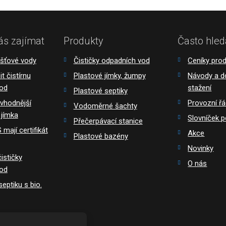
ás zajímat
Produkty
Často hled
ešťové vody
Čističky odpadních vod
Ceníky pro
t čistírnu
Plastové jímky, žumpy
Návody a 
vod
stažení
Plastové septiky
 vhodnější
Provozní ř
Vodoměrné šachty
 jímka
Slovníček 
Přečerpávací stanice
mají certifikát
Akce
Plastové bazény
Novinky
ističky
O nás
vod
eptiku s bio.