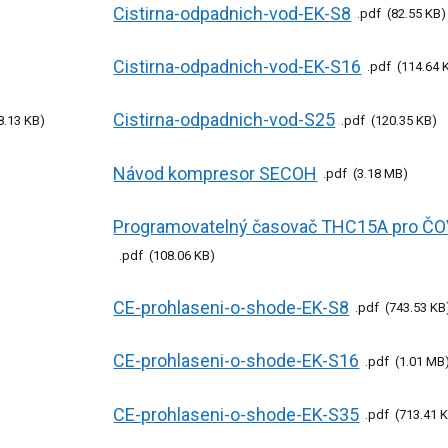
Cistirna-odpadnich-vod-EK-S8
pdf
82.55 KB
Cistirna-odpadnich-vod-EK-S16
pdf
114.64 
Cistirna-odpadnich-vod-S25
8.13 KB
pdf
120.35 KB
Návod kompresor SECOH
pdf
3.18 MB
Programovatelný časovač THC15A pro ČO
pdf
108.06 KB
CE-prohlaseni-o-shode-EK-S8
pdf
743.53 KB
CE-prohlaseni-o-shode-EK-S16
pdf
1.01 MB
CE-prohlaseni-o-shode-EK-S35
pdf
713.41 