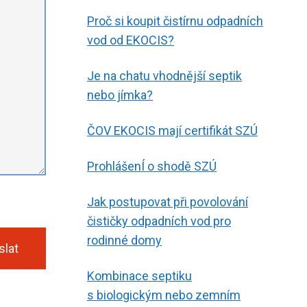
Proč si koupit čistírnu odpadních
vod od EKOCIS?
Je na chatu vhodnější septik
nebo jímka?
ČOV EKOCIS mají certifikát SZÚ
ProhlášenÍ o shodě SZÚ
Jak postupovat při povolování
čističky odpadních vod pro
rodinné domy
slat
Kombinace septiku
s biologickým nebo zemním