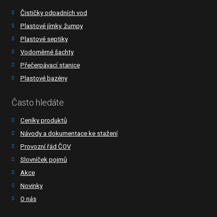
Čističky odpadních vod
Plastové jímky, žumpy
Plastové septiky
Vodoměrné šachty
Přečerpávací stanice
Plastové bazény
Často hledáte
Ceníky produktů
Návody a dokumentace ke stažení
Provozní řád ČOV
Slovníček pojmů
Akce
Novinky
O nás