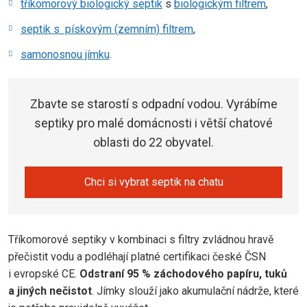
tříkomorový biologický septik
s
biologickým filtrem
,
septik s pískovým (zemním) filtrem
,
samonosnou jímku
.
Zbavte se starostí s odpadní vodou. Vyrábíme
septiky pro malé domácnosti i větší chatové
oblasti do 22 obyvatel.
Chci si vybrat septik na chatu
Tříkomorové septiky v kombinaci s filtry zvládnou hravě
přečistit vodu a podléhají platné certifikaci české ČSN
i evropské CE.
Odstraní 95 % záchodového papíru, tuků
a jiných nečistot
. Jímky slouží jako akumulační nádrže, které