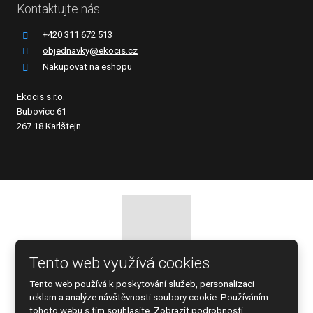
Kontaktujte nás
+420 311 672 513
objednavky@ekocis.cz
Nakupovat na eshopu
Ekocis s.r.o.
Bubovice 61
267 18 Karlštejn
Tento web využívá cookies
© 2026 EKOCIS, spol. s r.o., vytvořila eBRÁNA s.r.o.
Tento web používá k poskytování služeb, personalizaci
Mapa stránek
|
Podmínky použití
reklam a analýze návštěvnosti soubory cookie. Používáním
tohoto webu s tím souhlasíte.
Zobrazit podrobnosti