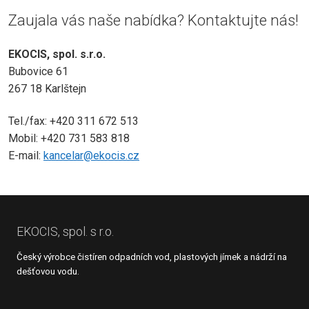
Zaujala vás naše nabídka? Kontaktujte nás!
EKOCIS, spol. s.r.o.
Bubovice 61
267 18 Karlštejn
Tel./fax: +420 311 672 513
Mobil: +420 731 583 818
E-mail:
kancelar@ekocis.cz
EKOCIS, spol. s r.o.
Český výrobce čistíren odpadních vod, plastových jímek a nádrží na
dešťovou vodu.