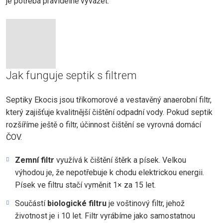
je potřeba pravidelně vyvážet.
Jak funguje septik s filtrem
Septiky Ekocis jsou tříkomorové a vestavěný anaerobní filtr,
který zajišťuje kvalitnější čištění odpadní vody. Pokud septik
rozšíříme ještě o filtr, účinnost čištění se vyrovná domácí
ČOV.
Zemní filtr
využívá k čištění štěrk a písek. Velkou
výhodou je, že nepotřebuje k chodu elektrickou energii.
Písek ve filtru stačí vyměnit 1× za 15 let.
Součástí
biologické filtru
je voštinový filtr, jehož
životnost je i 10 let. Filtr vyrábíme jako samostatnou