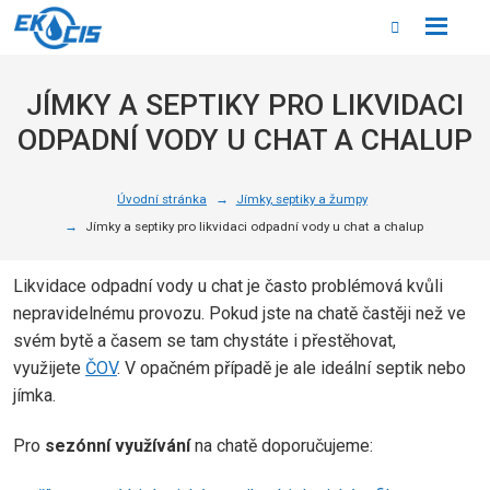
Rozbale
Vyhledáván
menu
JÍMKY A SEPTIKY PRO LIKVIDACI
ODPADNÍ VODY U CHAT A CHALUP
Úvodní stránka
Jímky, septiky a žumpy
Jímky a septiky pro likvidaci odpadní vody u chat a chalup
Likvidace odpadní vody u chat je často problémová kvůli
nepravidelnému provozu. Pokud jste na chatě častěji než ve
svém bytě a časem se tam chystáte i přestěhovat,
využijete
ČOV
. V opačném případě je ale ideální septik nebo
jímka.
Pro
sezónní využívání
na chatě doporučujeme: