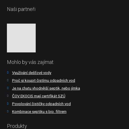
Naši partneři
Mohlo by vás zajímat
Využívání dešťové vody
Proč si koupit čistírnu odpadních vod
Je na chatu vhodnější septik, nebo jímka
ČOV EKOCIS mají certifikát SZÚ
Povolování čističky odpadních vod
Kombinace septiku s bio. filtrem
Produkty