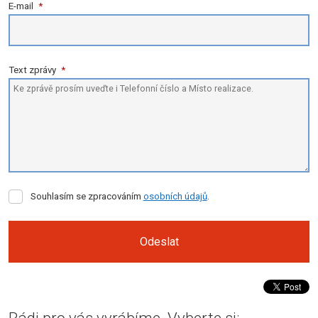
E-mail
*
Text zprávy
*
Souhlasím
Souhlasím se zpracováním
osobních údajů
.
se
zpracováním
osobních
Odeslat
údajů
.
Formulář
se