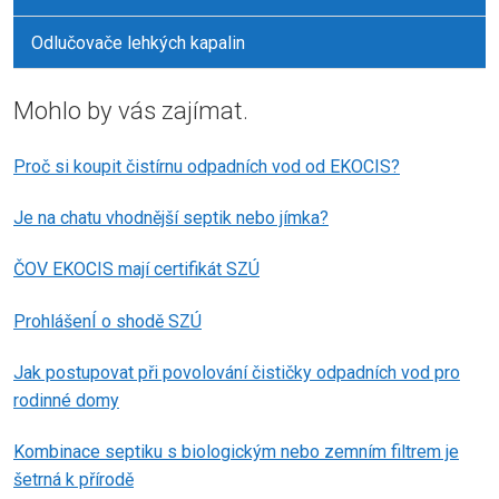
Odlučovače lehkých kapalin
Mohlo by vás zajímat.
Proč si koupit čistírnu odpadních vod od EKOCIS?
Je na chatu vhodnější septik nebo jímka?
ČOV EKOCIS mají certifikát SZÚ
ProhlášenÍ o shodě SZÚ
Jak postupovat při povolování čističky odpadních vod pro
rodinné domy
Kombinace septiku s biologickým nebo zemním filtrem je
šetrná k přírodě