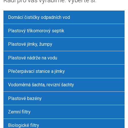
Rádi pro vás vyrábíme. Vyberte si:
nepodařilo
odeslat.
Domácí čističky odpadních vod
Plastový tříkomorový septik
Plastové jímky, žumpy
Plastové nádrže na vodu
Přečerpávací stanice a jímky
Vodoměrná šachta, revizní šachty
Plastové bazény
Zemní filtry
Biologické filtry