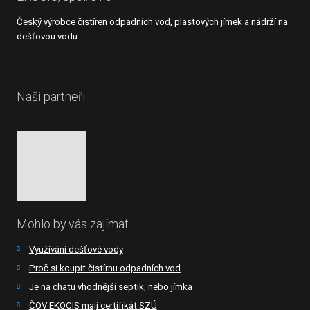
Český výrobce čistíren odpadních vod, plastových jímek a nádrží na
dešťovou vodu.
Naši partneři
Mohlo by vás zajímat
Využívání dešťové vody
Proč si koupit čistírnu odpadních vod
Je na chatu vhodnější septik, nebo jímka
ČOV EKOCIS mají certifikát SZÚ