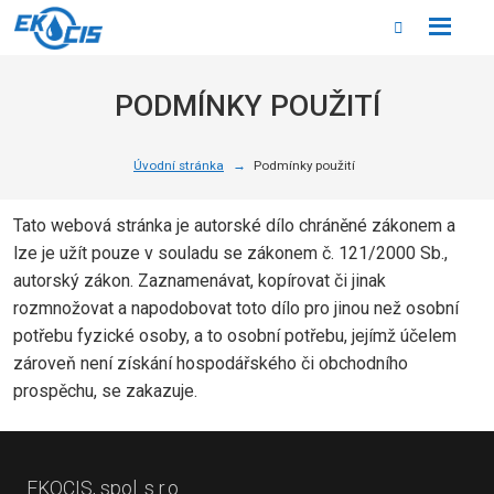
Rozbale
Vyhledáván
menu
PODMÍNKY POUŽITÍ
Úvodní stránka
Podmínky použití
Tato webová stránka je autorské dílo chráněné zákonem a
lze je užít pouze v souladu se zákonem č. 121/2000 Sb.,
autorský zákon. Zaznamenávat, kopírovat či jinak
rozmnožovat a napodobovat toto dílo pro jinou než osobní
potřebu fyzické osoby, a to osobní potřebu, jejímž účelem
zároveň není získání hospodářského či obchodního
prospěchu, se zakazuje.
EKOCIS, spol. s r.o.