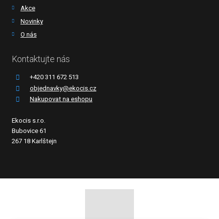
Akce
Novinky
O nás
Kontaktujte nás
+420 311 672 513
objednavky@ekocis.cz
Nakupovat na eshopu
Ekocis s.r.o.
Bubovice 61
267 18 Karlštejn