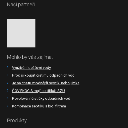
Naši partneři
Mohlo by vás zajímat
Využívání dešťové vody
Proč si koupit čistírnu odpadních vod
Je na chatu vhodnější septik, nebo jímka
ČOV EKOCIS mají certifikát SZÚ
Povolování čističky odpadních vod
Kombinace septiku s bio. filtrem
Produkty