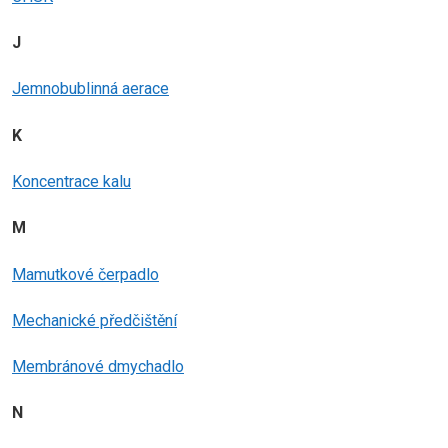
J
Jemnobublinná aerace
K
Koncentrace kalu
M
Mamutkové čerpadlo
Mechanické předčištění
Membránové dmychadlo
N