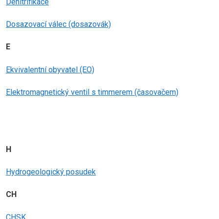
Denitrifikace
Dosazovací válec (dosazovák)
E
Ekvivalentní obyvatel (EO)
Elektromagnetický ventil s timmerem (časovačem)
H
Hydrogeologický posudek
CH
CHSK