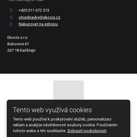
+420 311 672 513
objednavky@ekocis.cz
Nakupovat na eshopu
Ekocis s.r.o.
Bubovice 61
267 18 Karlštejn
Tento web využívá cookies
© 2026 EKOCIS, spol. s r.o., vytvořila eBRÁNA s.r.o.
Tento web používá k poskytování služeb, personalizaci
Mapa stránek
|
Podmínky použití
reklam a analýze návštěvnosti soubory cookie. Používáním
tohoto webu s tím souhlasíte.
Zobrazit podrobnosti