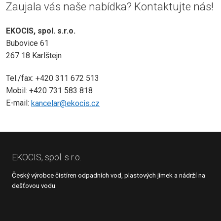
Zaujala vás naše nabídka? Kontaktujte nás!
EKOCIS, spol. s.r.o.
Bubovice 61
267 18 Karlštejn
Tel./fax: +420 311 672 513
Mobil: +420 731 583 818
E-mail:
kancelar@ekocis.cz
EKOCIS, spol. s r.o.
Český výrobce čistíren odpadních vod, plastových jímek a nádrží na
dešťovou vodu.