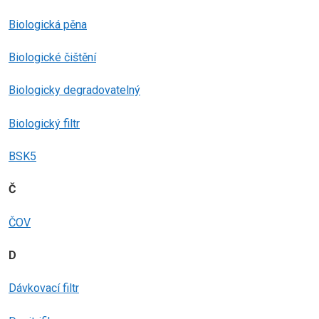
Biologická pěna
Biologické čištění
Biologicky degradovatelný
Biologický filtr
BSK5
Č
ČOV
D
Dávkovací filtr