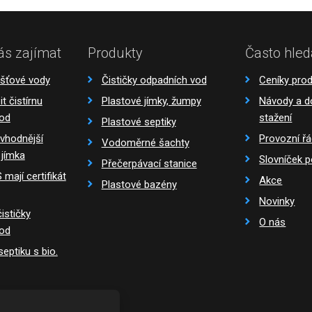
ás zajímat
Produkty
Často hled
ešťové vody
Čističky odpadních vod
Ceníky pro
t čistírnu
Plastové jímky, žumpy
Návody a 
vod
stažení
Plastové septiky
 vhodnější
Provozní ř
Vodoměrné šachty
 jímka
Slovníček 
Přečerpávací stanice
mají certifikát
Akce
Plastové bazény
Novinky
ističky
O nás
vod
eptiku s bio.