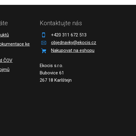
áte
Kontaktujte nás
duktů
+420 311 672 513
objednavky@ekocis.cz
dokumentace ke
Nakupovat na eshopu
ád ČOV
Ekocis s.r.o.
pojmů
Bubovice 61
267 18 Karlštejn