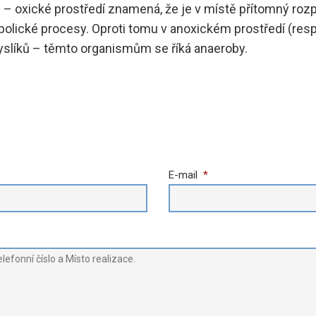
)
– oxické prostředí znamená, že je v místě přítomný roz
tabolické procesy. Oproti tomu v anoxickém prostředí (res
yslíků – těmto organismům se říká anaeroby.
E-mail
*