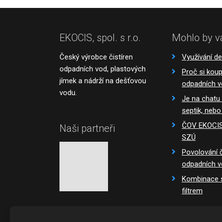
EKOCIS, spol. s r.o.
Mohlo by v
Český výrobce čistíren
Využívání d
odpadních vod, plastových
Proč si koupi
jímek a nádrží na dešťovou
odpadních 
vodu.
Je na chatu
septik, nebo
ČOV EKOCIS 
Naši partneři
SZÚ
Povolování č
odpadních 
Kombinace s
filtrem