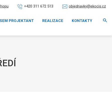
shopu
objednavky@ekocis.cz
+420 311 672 513
Vy
SEM PROJEKTANT
REALIZACE
KONTAKTY
ŘEDÍ