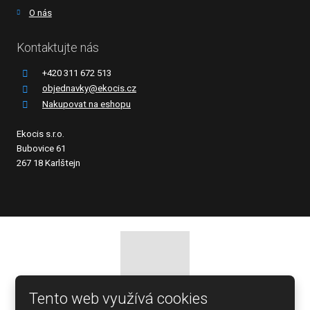
O nás
Kontaktujte nás
+420 311 672 513
objednavky@ekocis.cz
Nakupovat na eshopu
Ekocis s.r.o.
Bubovice 61
267 18 Karlštejn
Tento web využívá cookies