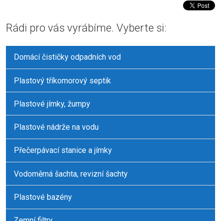
se
Rádi pro vás vyrábíme. Vyberte si:
nepodařilo
odeslat.
Domácí čističky odpadních vod
Plastový tříkomorový septik
Plastové jímky, žumpy
Plastové nádrže na vodu
Přečerpávací stanice a jímky
Vodoměrná šachta, revizní šachty
Plastové bazény
Zemní filtry