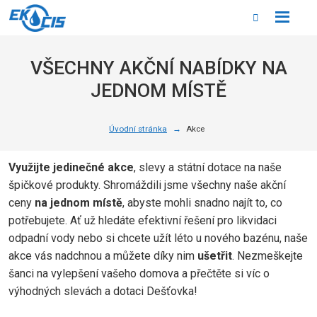
Rozbale
Vyhledáván
menu
VŠECHNY AKČNÍ NABÍDKY NA
JEDNOM MÍSTĚ
Úvodní stránka
Akce
Využijte jedinečné akce
, slevy a státní dotace na naše
špičkové produkty. Shromáždili jsme všechny naše akční
ceny
na jednom místě
, abyste mohli snadno najít to, co
potřebujete. Ať už hledáte efektivní řešení pro likvidaci
odpadní vody nebo si chcete užít léto u nového bazénu, naše
akce vás nadchnou a můžete díky nim
ušetřit
. Nezmeškejte
šanci na vylepšení vašeho domova a přečtěte si víc o
výhodných slevách a dotaci Dešťovka!