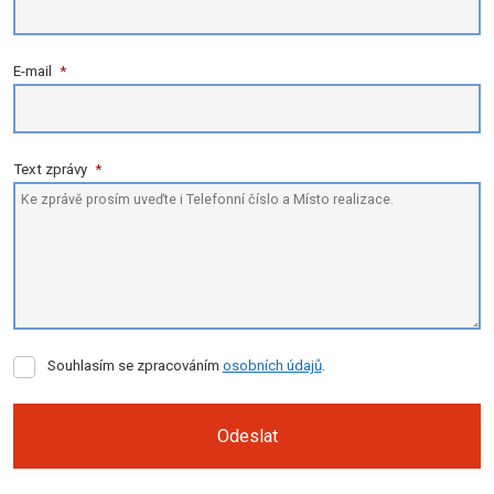
E-mail
*
Text zprávy
*
Souhlasím
Souhlasím se zpracováním
osobních údajů
.
se
zpracováním
osobních
Odeslat
údajů
.
Formulář