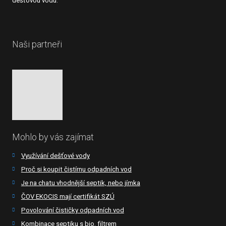
dešťovou vodu.
Naši partneři
Mohlo by vás zajímat
Využívání dešťové vody
Proč si koupit čistírnu odpadních vod
Je na chatu vhodnější septik, nebo jímka
ČOV EKOCIS mají certifikát SZÚ
Povolování čističky odpadních vod
Kombinace septiku s bio. filtrem