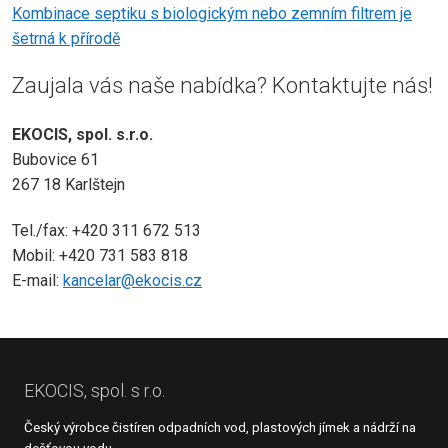
Kombinace septiku s biologickým nebo zemním filtrem je
šetrná k přírodě
Zaujala vás naše nabídka? Kontaktujte nás!
EKOCIS, spol. s.r.o.
Bubovice 61
267 18 Karlštejn
Tel./fax: +420 311 672 513
Mobil: +420 731 583 818
E-mail:
kancelar@ekocis.cz
EKOCIS, spol. s r.o.
Český výrobce čistíren odpadních vod, plastových jímek a nádrží na