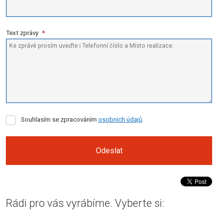
Text zprávy
*
Souhlasím
Souhlasím se zpracováním
osobních údajů
.
se
zpracováním
osobních
Odeslat
údajů
.
Formulář
se
Rádi pro vás vyrábíme. Vyberte si:
nepodařilo