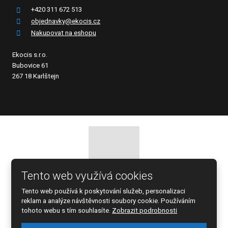
+420 311 672 513
objednavky@ekocis.cz
Nakupovat na eshopu
Ekocis s.r.o.
Bubovice 61
267 18 Karlštejn
Tento web využívá cookies
© 2026 EKOCIS, spol. s r.o., vytvořila eBRÁNA s.r.o.
Tento web používá k poskytování služeb, personalizaci
Mapa stránek
|
Podmínky použití
reklam a analýze návštěvnosti soubory cookie. Používáním
tohoto webu s tím souhlasíte.
Zobrazit podrobnosti