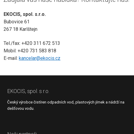
EKOCIS, spol. s.r.o.
Bubovice 61
267 18 Karlštejn
Tel./fax: +420 311 672 513
Mobil: +420 731 583 818
E-mail:
kancelar@ekocis.cz
EKOCIS, spol. s r.o.
Český výrobce čistíren odpadních vod, plastových jímek a nádrží na
dešťovou vodu.