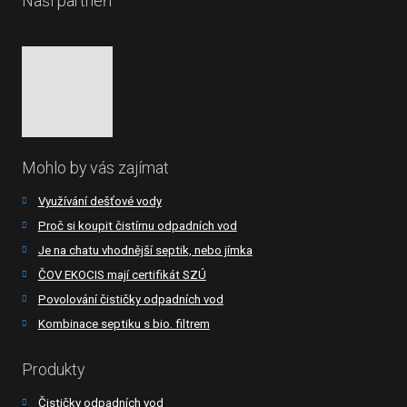
Naši partneři
Mohlo by vás zajímat
Využívání dešťové vody
Proč si koupit čistírnu odpadních vod
Je na chatu vhodnější septik, nebo jímka
ČOV EKOCIS mají certifikát SZÚ
Povolování čističky odpadních vod
Kombinace septiku s bio. filtrem
Produkty
Čističky odpadních vod