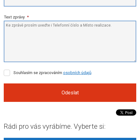
Text zprávy
*
Souhlasím
Souhlasím se zpracováním
osobních údajů
.
se
zpracováním
osobních
Odeslat
údajů
.
Formulář
se
Rádi pro vás vyrábíme. Vyberte si:
nepodařilo
odeslat.