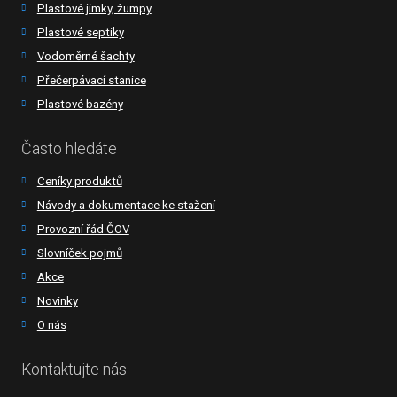
Plastové jímky, žumpy
Plastové septiky
Vodoměrné šachty
Přečerpávací stanice
Plastové bazény
Často hledáte
Ceníky produktů
Návody a dokumentace ke stažení
Provozní řád ČOV
Slovníček pojmů
Akce
Novinky
O nás
Kontaktujte nás