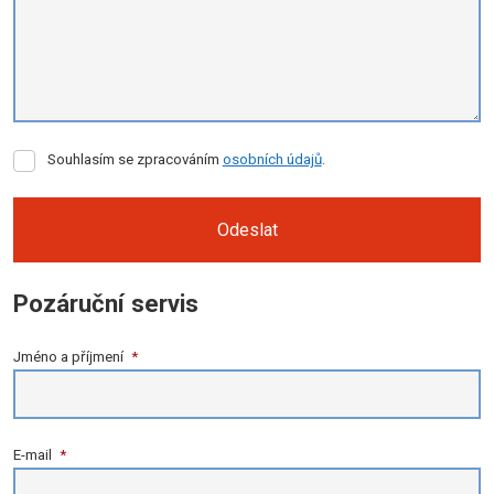
Souhlasím
Souhlasím se zpracováním
osobních údajů
.
se
zpracováním
osobních
Odeslat
údajů
.
Formulář
Pozáruční servis
se
nepodařilo
Jméno a příjmení
*
odeslat.
E-mail
*