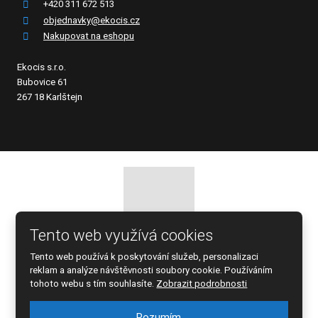
+420 311 672 513
objednavky@ekocis.cz
Nakupovat na eshopu
Ekocis s.r.o.
Bubovice 61
267 18 Karlštejn
Tento web využívá cookies
© 2026 EKOCIS, spol. s r.o., vytvořila eBRÁNA s.r.o.
Tento web používá k poskytování služeb, personalizaci
Mapa stránek
|
Podmínky použití
reklam a analýze návštěvnosti soubory cookie. Používáním
tohoto webu s tím souhlasíte.
Zobrazit podrobnosti
Rozumím