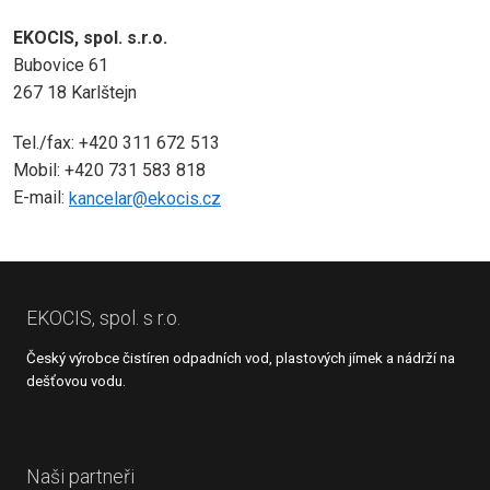
EKOCIS, spol. s.r.o.
Bubovice 61
267 18 Karlštejn
Tel./fax: +420 311 672 513
Mobil: +420 731 583 818
E-mail:
kancelar@ekocis.cz
EKOCIS, spol. s r.o.
Český výrobce čistíren odpadních vod, plastových jímek a nádrží na
dešťovou vodu.
Naši partneři