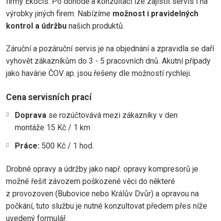
firmy Ekocis. Po dohodě a konzultaci lze zajistit servis i na
výrobky jiných firem. Nabízíme
možnost i pravidelných
kontrol a údržbu
našich produktů.
Záruční a pozáruční servis je na objednání a zpravidla se daří
vyhovět zákazníkům do 3 - 5 pracovních dnů. Akutní případy
jako havárie ČOV ap. jsou řešeny dle možností rychleji.
Cena servisních prací
Doprava
se rozúčtovává mezi zákazníky v den
montáže 15 Kč / 1 km
Práce:
500 Kč / 1 hod.
Drobné opravy a údržby jako např. opravy kompresorů je
možné řešit závozem poškozené věci do některé
z provozoven (Bubovice nebo Králův Dvůr) a opravou na
počkání, tuto službu je nutné konzultovat předem přes níže
uvedený formulář.