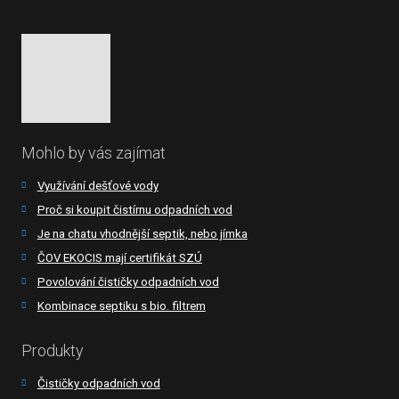
Mohlo by vás zajímat
Využívání dešťové vody
Proč si koupit čistírnu odpadních vod
Je na chatu vhodnější septik, nebo jímka
ČOV EKOCIS mají certifikát SZÚ
Povolování čističky odpadních vod
Kombinace septiku s bio. filtrem
Produkty
Čističky odpadních vod