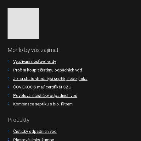
Mohlo by vás zajímat
Využívání dešťové vody
Proč si koupit čistírnu odpadních vod
Je na chatu vhodnější septik, nebo jímka
ČOV EKOCIS mají certifikát SZÚ
Povolování čističky odpadních vod
Kombinace septiku s bio. filtrem
Produkty
Čističky odpadních vod
Plastové jímky, žumpy