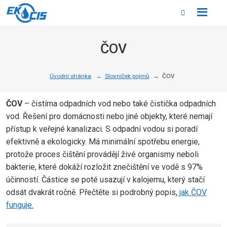
Rozbale
Vyhledáván
menu
ČOV
Úvodní stránka
Slovníček pojmů
ČOV
ČOV
– čistírna odpadních vod nebo také čistička odpadních
vod. Řešení pro domácnosti nebo jiné objekty, které nemají
přístup k veřejné kanalizaci. S odpadní vodou si poradí
efektivně a ekologicky. Má minimální spotřebu energie,
protože proces čištění provádějí živé organismy neboli
bakterie, které dokáží rozložit znečištění ve vodě s 97%
účinností. Částice se poté usazují v kalojemu, který stačí
odsát dvakrát ročně. Přečtěte si podrobný popis,
jak ČOV
funguje.