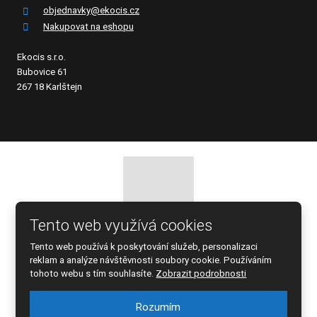
objednavky@ekocis.cz
Nakupovat na eshopu
Ekocis s.r.o.
Bubovice 61
267 18 Karlštejn
Tento web využívá cookies
© 2026 EKOCIS, spol. s r.o., vytvořila eBRÁNA s.r.o.
Tento web používá k poskytování služeb, personalizaci
Mapa stránek
|
Podmínky použití
reklam a analýze návštěvnosti soubory cookie. Používáním
tohoto webu s tím souhlasíte.
Zobrazit podrobnosti
Rozumím
Tento web je chráněn pomocí Google ReCAPTCHA a platí pro něj