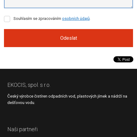
Souhlasím
Souhlasím se zpracováním
osobních údajů
.
se
zpracováním
osobních
Odeslat
údajů
.
Formulář
se
nepodařilo
odeslat.
EKOCIS, spol. s r.o.
Český výrobce čistíren odpadních vod, plastových jímek a nádrží na
dešťovou vodu.
Naši partneři