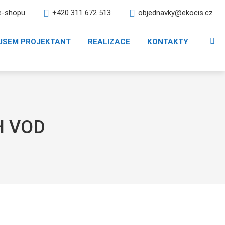
e-shopu
objednavky@ekocis.cz
+420 311 672 513
Vy
JSEM PROJEKTANT
REALIZACE
KONTAKTY
H VOD