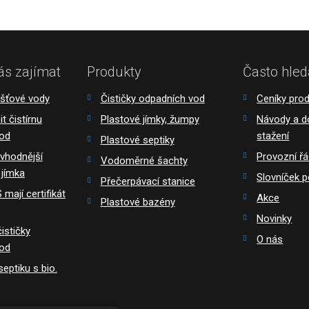
ás zajímat
Produkty
Často hled
ešťové vody
Čističky odpadních vod
Ceníky pro
t čistírnu
Plastové jímky, žumpy
Návody a 
vod
stažení
Plastové septiky
 vhodnější
Provozní ř
Vodoměrné šachty
 jímka
Slovníček 
Přečerpávací stanice
mají certifikát
Akce
Plastové bazény
Novinky
ističky
O nás
vod
eptiku s bio.