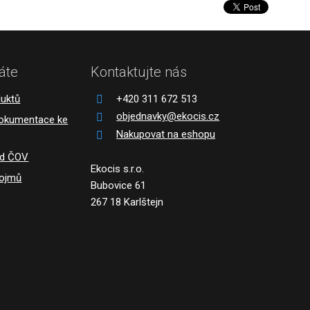
áte
Kontaktujte nás
duktů
+420 311 672 513
objednavky@ekocis.cz
dokumentace ke
Nakupovat na eshopu
ád ČOV
Ekocis s.r.o.
pojmů
Bubovice 61
267 18 Karlštejn