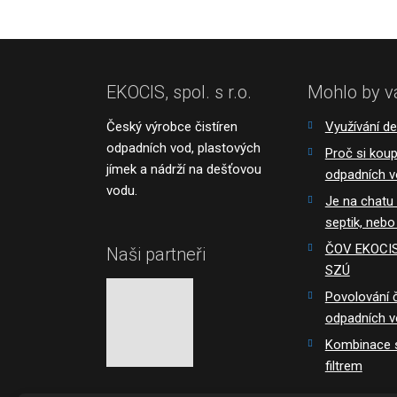
odeslat.
EKOCIS, spol. s r.o.
Mohlo by v
Český výrobce čistíren
Využívání d
odpadních vod, plastových
Proč si koupi
jímek a nádrží na dešťovou
odpadních 
vodu.
Je na chatu
septik, nebo
ČOV EKOCIS 
Naši partneři
SZÚ
Povolování č
odpadních 
Kombinace s
filtrem