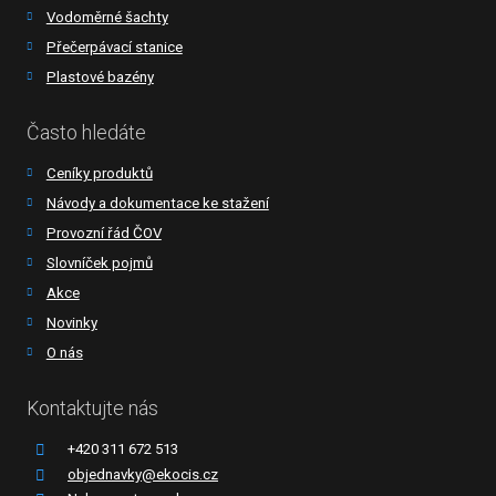
Vodoměrné šachty
Přečerpávací stanice
Plastové bazény
Často hledáte
Ceníky produktů
Návody a dokumentace ke stažení
Provozní řád ČOV
Slovníček pojmů
Akce
Novinky
O nás
Kontaktujte nás
+420 311 672 513
objednavky@ekocis.cz