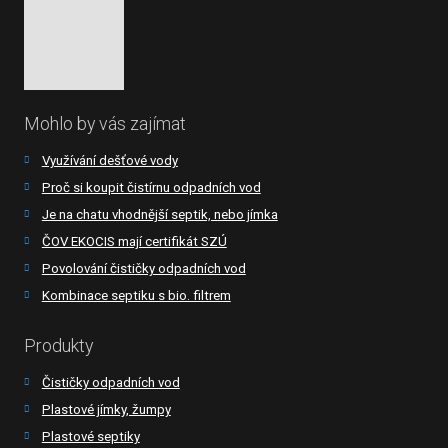
Mohlo by vás zajímat
Využívání dešťové vody
Proč si koupit čistírnu odpadních vod
Je na chatu vhodnější septik, nebo jímka
ČOV EKOCIS mají certifikát SZÚ
Povolování čističky odpadních vod
Kombinace septiku s bio. filtrem
Produkty
Čističky odpadních vod
Plastové jímky, žumpy
Plastové septiky