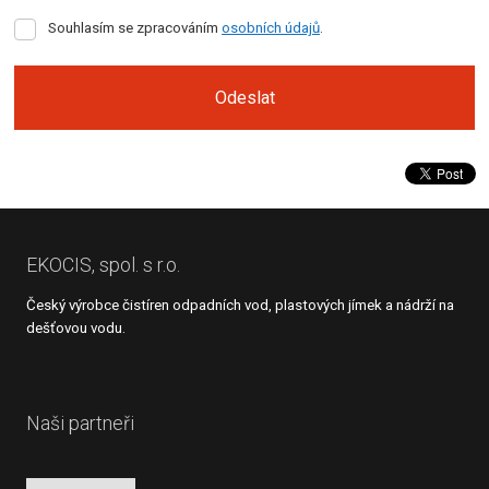
Souhlasím
Souhlasím se zpracováním
osobních údajů
.
se
zpracováním
osobních
Odeslat
údajů
.
Formulář
se
nepodařilo
odeslat.
EKOCIS, spol. s r.o.
Český výrobce čistíren odpadních vod, plastových jímek a nádrží na
dešťovou vodu.
Naši partneři