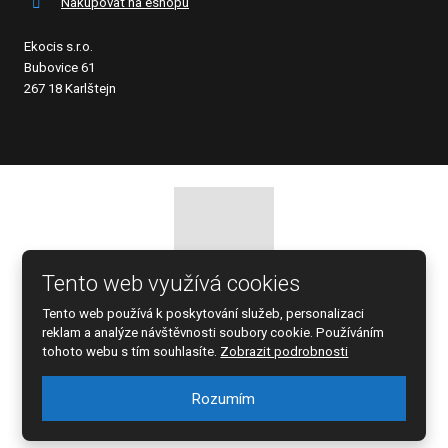
Nakupovat na eshopu
Ekocis s.r.o.
Bubovice 61
267 18 Karlštejn
Tento web využívá cookies
© 2026 EKOCIS, spol. s r.o., vytvořila eBRÁNA s.r.o.
Tento web používá k poskytování služeb, personalizaci
Mapa stránek
|
Podmínky použití
reklam a analýze návštěvnosti soubory cookie. Používáním
tohoto webu s tím souhlasíte.
Zobrazit podrobnosti
Rozumím
Tento web je chráněn pomocí Google ReCAPTCHA a platí pro něj
zásady ochrany osobních údajů
a
smluvní podmínky
společnosti Google.