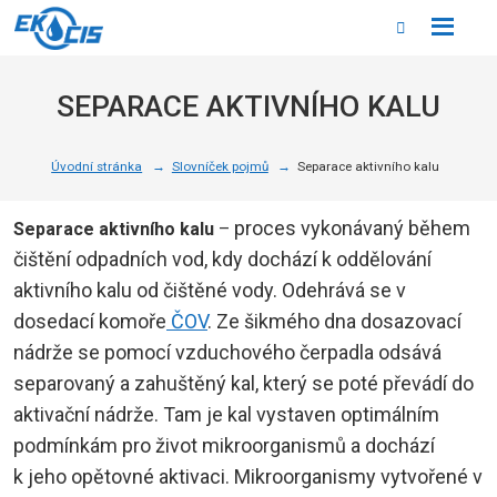
Rozbale
Vyhledáván
menu
SEPARACE AKTIVNÍHO KALU
Úvodní stránka
Slovníček pojmů
Separace aktivního kalu
proces vykonávaný během
Separace aktivního kalu
–
čištění odpadních vod, kdy dochází k oddělování
aktivního kalu od čištěné vody. Odehrává se v
dosedací komoře
ČOV
. Ze šikmého dna dosazovací
nádrže se pomocí vzduchového čerpadla odsává
separovaný a zahuštěný kal, který se poté převádí do
aktivační nádrže. Tam je kal vystaven optimálním
podmínkám pro život mikroorganismů a dochází
k jeho opětovné aktivaci. Mikroorganismy vytvořené v