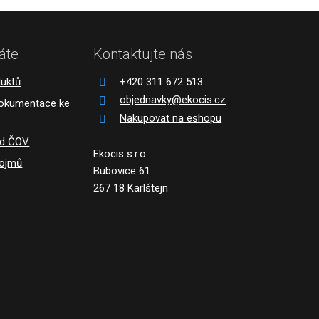
áte
Kontaktujte nás
duktů
+420 311 672 513
objednavky@ekocis.cz
dokumentace ke
Nakupovat na eshopu
ád ČOV
Ekocis s.r.o.
pojmů
Bubovice 61
267 18 Karlštejn