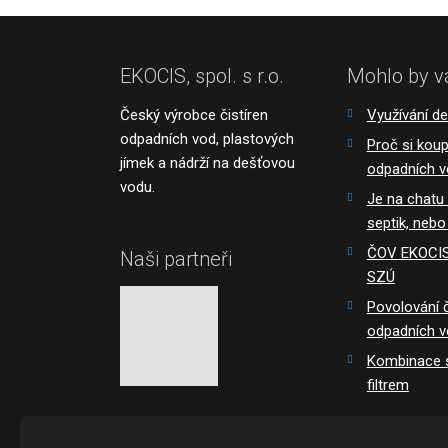
EKOCIS, spol. s r.o.
Mohlo by v
Český výrobce čistíren
Využívání d
odpadních vod, plastových
Proč si koupi
jímek a nádrží na dešťovou
odpadních 
vodu.
Je na chatu
septik, nebo
ČOV EKOCIS 
Naši partneři
SZÚ
Povolování č
odpadních 
Kombinace s
filtrem