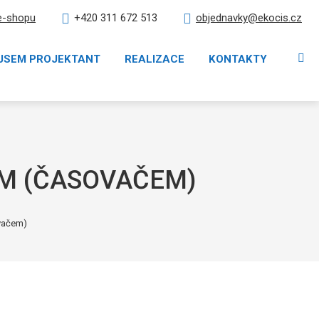
e-shopu
objednavky@ekocis.cz
+420 311 672 513
Vy
JSEM PROJEKTANT
REALIZACE
KONTAKTY
M (ČASOVAČEM)
ovačem)