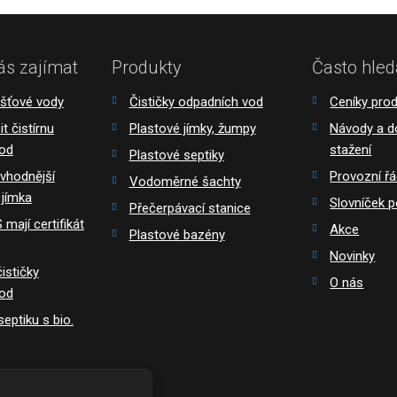
ás zajímat
Produkty
Často hled
ešťové vody
Čističky odpadních vod
Ceníky pro
t čistírnu
Plastové jímky, žumpy
Návody a 
vod
stažení
Plastové septiky
 vhodnější
Provozní ř
Vodoměrné šachty
 jímka
Slovníček 
Přečerpávací stanice
mají certifikát
Akce
Plastové bazény
Novinky
ističky
O nás
vod
eptiku s bio.