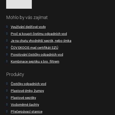
Mohlo by vás zajímat
Využívání dešťové vody
Proč si koupit čistírnu odpadních vod
Je na chatu vhodnější septik, nebo jímka
ČOV EKOCIS mají certifikát SZÚ
Povolování čističky odpadních vod
Kombinace septiku s bio. filtrem
Produkty
Čističky odpadních vod
Plastové jímky, žumpy
Plastové septiky
Vodoměrné šachty
Přečerpávací stanice