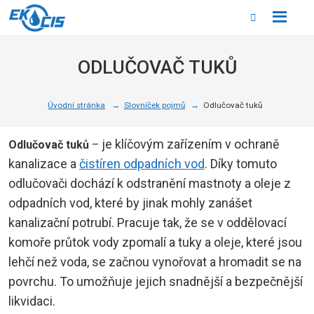
Rozbale
Vyhledáván
menu
ODLUČOVAČ TUKŮ
Úvodní stránka
Slovníček pojmů
Odlučovač tuků
je klíčovým zařízením v ochraně
Odlučovač tuků
–
kanalizace a
čistíren odpadních vod
. Díky tomuto
odlučovači dochází k odstranění mastnoty a oleje z
odpadních vod, které by jinak mohly zanášet
kanalizační potrubí. Pracuje tak, že se v oddělovací
komoře průtok vody zpomalí a tuky a oleje, které jsou
lehčí než voda, se začnou vynořovat a hromadit se na
povrchu. To umožňuje jejich snadnější a bezpečnější
likvidaci.