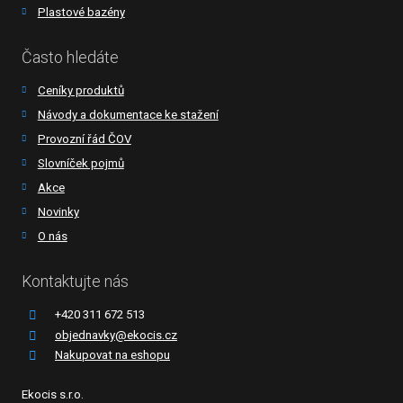
Plastové bazény
Často hledáte
Ceníky produktů
Návody a dokumentace ke stažení
Provozní řád ČOV
Slovníček pojmů
Akce
Novinky
O nás
Kontaktujte nás
+420 311 672 513
objednavky@ekocis.cz
Nakupovat na eshopu
Ekocis s.r.o.