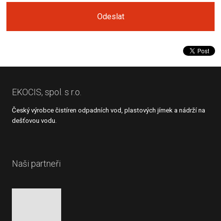
zpracováním
osobních
Odeslat
údajů
.
Formulář
se
nepodařilo
odeslat.
EKOCIS, spol. s r.o.
Český výrobce čistíren odpadních vod, plastových jímek a nádrží na
dešťovou vodu.
Naši partneři