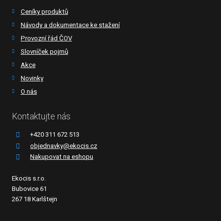
Ceníky produktů
Návody a dokumentace ke stažení
Provozní řád ČOV
Slovníček pojmů
Akce
Novinky
O nás
Kontaktujte nás
+420 311 672 513
objednavky@ekocis.cz
Nakupovat na eshopu
Ekocis s.r.o.
Bubovice 61
267 18 Karlštejn