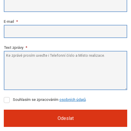
E-mail
*
Text zprávy
*
Souhlasím
Souhlasím se zpracováním
osobních údajů
.
se
zpracováním
osobních
Odeslat
údajů
.