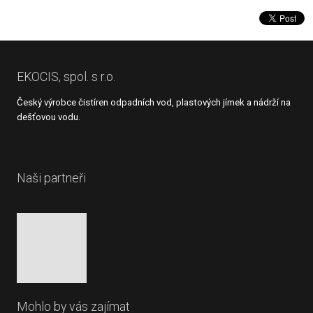
Formulář
se
nepodařilo
odeslat.
EKOCIS, spol. s r.o.
Český výrobce čistíren odpadních vod, plastových jímek a nádrží na
dešťovou vodu.
Naši partneři
Mohlo by vás zajímat