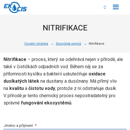
Rozbale
Vyhledáván
menu
NITRIFIKACE
Úvodní stránka
Slovníček pojmů
Nitrifikace
Nitrifikace
–
proces, který se odehrává nejen v přírodě, ale
také v čističkách odpadních vod. Během něj se za
přítomnosti kyslíku a bakterií uskutečňuje
oxidace
dusíkatých látek
na dusitany a dusičnany. Má přímý vliv
na
kvalitu
a
čistotu vody
, protože z ní odstraňuje dusík.
V přírodě je tento chemický proces nepostradatelný pro
správné
fungování ekosystémů
.
Jméno a příjmení
*