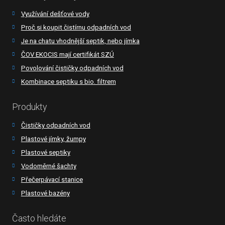
Využívání dešťové vody
Proč si koupit čistírnu odpadních vod
Je na chatu vhodnější septik, nebo jímka
ČOV EKOCIS mají certifikát SZÚ
Povolování čističky odpadních vod
Kombinace septiku s bio. filtrem
Produkty
Čističky odpadních vod
Plastové jímky, žumpy
Plastové septiky
Vodoměrné šachty
Přečerpávací stanice
Plastové bazény
Často hledáte