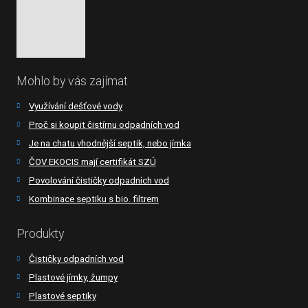
Mohlo by vás zajímat
Využívání dešťové vody
Proč si koupit čistírnu odpadních vod
Je na chatu vhodnější septik, nebo jímka
ČOV EKOCIS mají certifikát SZÚ
Povolování čističky odpadních vod
Kombinace septiku s bio. filtrem
Produkty
Čističky odpadních vod
Plastové jímky, žumpy
Plastové septiky