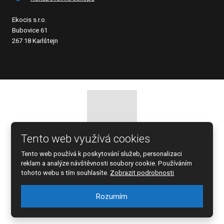
Ekocis s.r.o.
Bubovice 61
267 18 Karlštejn
Tento web využívá cookies
© 2026 EKOCIS, spol. s r.o., vytvořila eBRÁNA s.r.o.
Tento web používá k poskytování služeb, personalizaci
Mapa stránek
|
Podmínky použití
reklam a analýze návštěvnosti soubory cookie. Používáním
tohoto webu s tím souhlasíte.
Zobrazit podrobnosti
Rozumím
Tento web je chráněn pomocí Google ReCAPTCHA a platí pro něj
zásady ochrany osobních údajů
a
smluvní podmínky
společnosti Google.