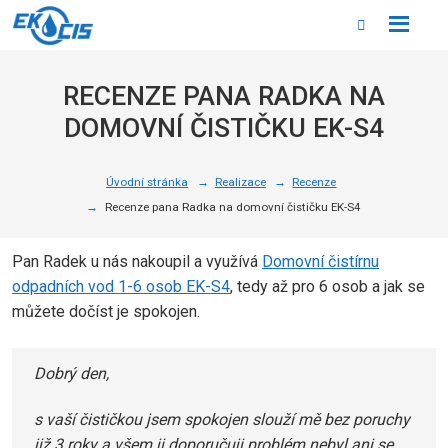
Rozbale
Vyhledáván
menu
RECENZE PANA RADKA NA
DOMOVNÍ ČISTIČKU EK-S4
Úvodní stránka
Realizace
Recenze
Recenze pana Radka na domovní čističku EK-S4
Pan Radek u nás nakoupil a využívá
Domovní čistírnu
odpadních vod 1-6 osob EK-S4
, tedy až pro 6 osob a jak se
můžete dočíst je spokojen.
Dobrý den,
s vaší čističkou jsem spokojen slouží mě bez poruchy
již 3 roky a všem ji doporučuji.problém nebyl ani se