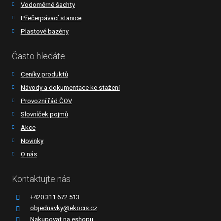
Vodoměrné šachty
Přečerpávací stanice
Plastové bazény
Často hledáte
Ceníky produktů
Návody a dokumentace ke stažení
Provozní řád ČOV
Slovníček pojmů
Akce
Novinky
O nás
Kontaktujte nás
+420 311 672 513
objednavky@ekocis.cz
Nakupovat na eshopu