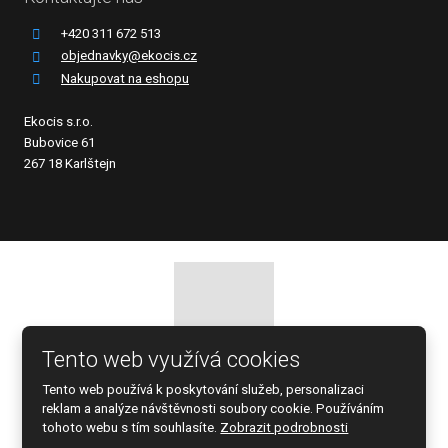
+420 311 672 513
objednavky@ekocis.cz
Nakupovat na eshopu
Ekocis s.r.o.
Bubovice 61
267 18 Karlštejn
Tento web využívá cookies
© 2026 EKOCIS, spol. s r.o., vytvořila eBRÁNA s.r.o.
Tento web používá k poskytování služeb, personalizaci
Mapa stránek
|
Podmínky použití
reklam a analýze návštěvnosti soubory cookie. Používáním
tohoto webu s tím souhlasíte.
Zobrazit podrobnosti