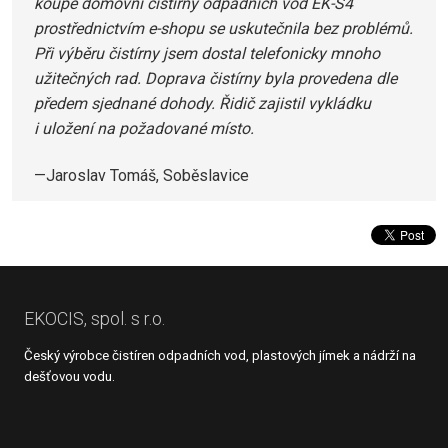
koupě domovní čistírny odpadních vod EK-S4
prostřednictvím e-shopu se uskutečnila bez problémů.
Při výběru čistírny jsem dostal telefonicky mnoho
užitečných rad. Doprava čistírny byla provedena dle
předem sjednané dohody. Řidič zajistil vykládku
i uložení na požadované místo.
Jaroslav Tomáš, Soběslavice
EKOCIS, spol. s r.o.
Český výrobce čistíren odpadních vod, plastových jímek a nádrží na
dešťovou vodu.