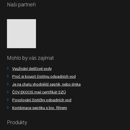
Naši partneři
Mohlo by vás zajímat
Využívání dešťové vody
Proč si koupit čistírnu odpadních vod
Je na chatu vhodnější septik, nebo jímka
ČOV EKOCIS mají certifikát SZÚ
Povolování čističky odpadních vod
Kombinace septiku s bio. filtrem
Produkty