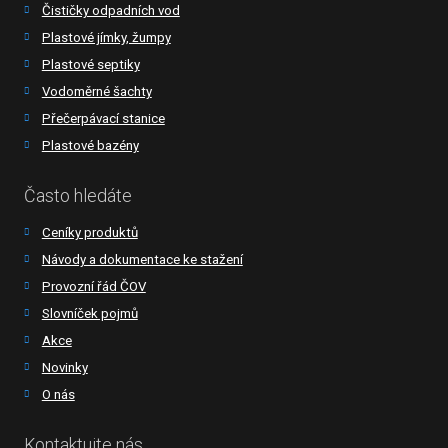
Čističky odpadních vod
Plastové jímky, žumpy
Plastové septiky
Vodoměrné šachty
Přečerpávací stanice
Plastové bazény
Často hledáte
Ceníky produktů
Návody a dokumentace ke stažení
Provozní řád ČOV
Slovníček pojmů
Akce
Novinky
O nás
Kontaktujte nás