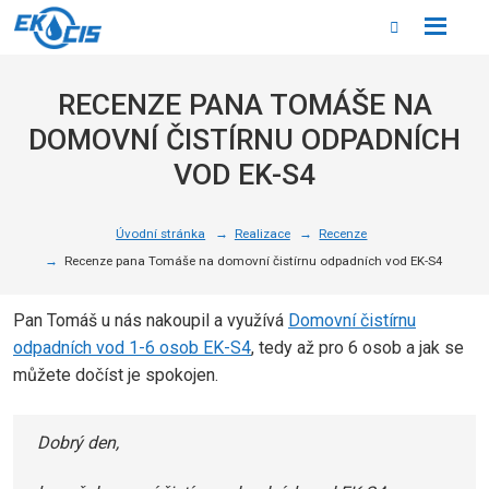
Rozbale
Vyhledáván
menu
RECENZE PANA TOMÁŠE NA
DOMOVNÍ ČISTÍRNU ODPADNÍCH
VOD EK-S4
Úvodní stránka
Realizace
Recenze
Recenze pana Tomáše na domovní čistírnu odpadních vod EK-S4
Pan Tomáš u nás nakoupil a využívá
Domovní čistírnu
odpadních vod 1-6 osob EK-S4
, tedy až pro 6 osob a jak se
můžete dočíst je spokojen.
Dobrý den,