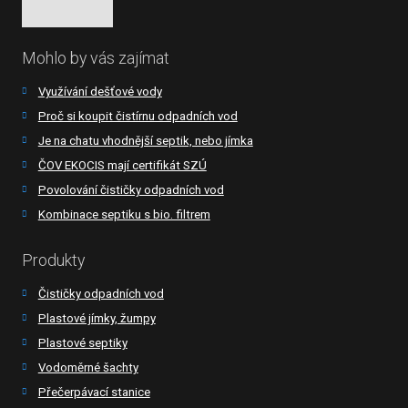
Mohlo by vás zajímat
Využívání dešťové vody
Proč si koupit čistírnu odpadních vod
Je na chatu vhodnější septik, nebo jímka
ČOV EKOCIS mají certifikát SZÚ
Povolování čističky odpadních vod
Kombinace septiku s bio. filtrem
Produkty
Čističky odpadních vod
Plastové jímky, žumpy
Plastové septiky
Vodoměrné šachty
Přečerpávací stanice