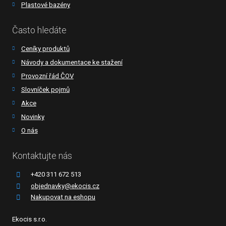
Plastové bazény
Často hledáte
Ceníky produktů
Návody a dokumentace ke stažení
Provozní řád ČOV
Slovníček pojmů
Akce
Novinky
O nás
Kontaktujte nás
+420 311 672 513
objednavky@ekocis.cz
Nakupovat na eshopu
Ekocis s.r.o.