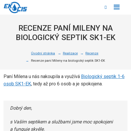
Rozbale
Vyhledáván
menu
RECENZE PANÍ MILENY NA
BIOLOGICKÝ SEPTIK SK1-EK
Úvodní stránka
Realizace
Recenze
Recenze paní Mileny na biologický septik SK1-EK
Paní Milena u nás nakoupila a využívá
Biologický septik 1-6
osob SK1-EK
, tedy až pro 6 osob a je spokojena.
Dobrý den,
s Vaším septikem a službami jsme moc spokojeni
a funguje skvěle.