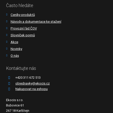
Často hledáte
Ceníky produktů
Návody a dokumentace ke stažení
Provozní řád ČOV
Slovníček pojmů
Akce
Novinky
O nás
Kontaktujte nás
+420 311 672 513
objednavky@ekocis.cz
Nakupovat na eshopu
Ekocis s.r.o.
Bubovice 61
267 18 Karlštejn