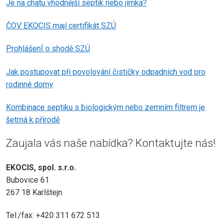
Je na chatu vhodnější septik nebo jímka?
ČOV EKOCIS mají certifikát SZÚ
ProhlášenÍ o shodě SZÚ
Jak postupovat při povolování čističky odpadních vod pro
rodinné domy
Kombinace septiku s biologickým nebo zemním filtrem je
šetrná k přírodě
Zaujala vás naše nabídka? Kontaktujte nás!
EKOCIS, spol. s.r.o.
Bubovice 61
267 18 Karlštejn
Tel./fax: +420 311 672 513