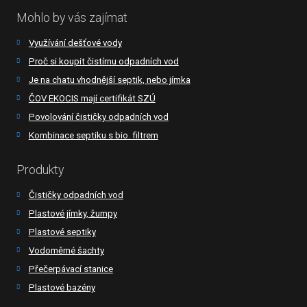
Mohlo by vás zajímat
Využívání dešťové vody
Proč si koupit čistírnu odpadních vod
Je na chatu vhodnější septik, nebo jímka
ČOV EKOCIS mají certifikát SZÚ
Povolování čističky odpadních vod
Kombinace septiku s bio. filtrem
Produkty
Čističky odpadních vod
Plastové jímky, žumpy
Plastové septiky
Vodoměrné šachty
Přečerpávací stanice
Plastové bazény