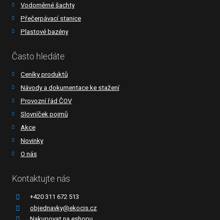
Vodoměrné šachty
Přečerpávací stanice
Plastové bazény
Často hledáte
Ceníky produktů
Návody a dokumentace ke stažení
Provozní řád ČOV
Slovníček pojmů
Akce
Novinky
O nás
Kontaktujte nás
+420 311 672 513
objednavky@ekocis.cz
Nakupovat na eshopu