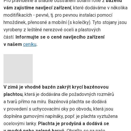
Pro pravidelné a snadné odstranění solární folie z
bazénu
vám zajistíme navíjecí zařízení
, které dodáváme v několika
moditifikacích - pevné, tj. pro pevnou instalaci pomocí
hmoždinek, přenosné a mobilní (s kolečky). Tyto stojany jsou
vyrobeny z leštěné nerezové oceli a plastových
částí.
Informujte se o cené navíjecího zařízení
v našem
ceníku
.
V zimě je vhodné bazén zakrýt krycí bazénovou
plachtou
, která je dodávána dle požadovných rozměrů
a tvarů přímo na míru. Bazénová plachta se dodává
v provedení s uchycovacími oky po obvodu, která jsou
doplněna gumovými napínáky, popř. je plachta vyztužena
ocelovými lanky.
Plachta je prodyšná a dodává se
v modré nebo zelené barvě.
Obraťte se na naše