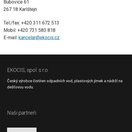
Bubovice 61
267 18 Karlštejn
Tel./fax: +420 311 672 513
Mobil: +420 731 583 818
E-mail:
kancelar@ekocis.cz
EKOCIS, spol. s r.o.
Český výrobce čistíren odpadních vod, plastových jímek a nádrží na
dešťovou vodu.
Naši partneři