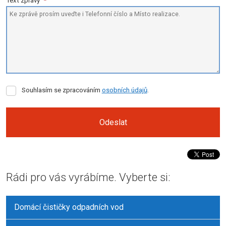
Text zprávy
*
Souhlasím
Souhlasím se zpracováním
osobních údajů
.
se
zpracováním
osobních
Odeslat
údajů
.
Formulář
se
Rádi pro vás vyrábíme. Vyberte si:
nepodařilo
odeslat.
Domácí čističky odpadních vod