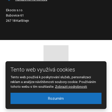
Ekocis s.r.o.
Bubovice 61
267 18 Karlštejn
Tento web využívá cookies
© 2026 EKOCIS, spol. s r.o., vytvořila eBRÁNA s.r.o.
Tento web používá k poskytování služeb, personalizaci
Mapa stránek
|
Podmínky použití
reklam a analýze návštěvnosti soubory cookie. Používáním
tohoto webu s tím souhlasíte.
Zobrazit podrobnosti
Rozumím
Tento web je chráněn pomocí Google ReCAPTCHA a platí pro něj
zásady ochrany osobních údajů
a
smluvní podmínky
společnosti Google.