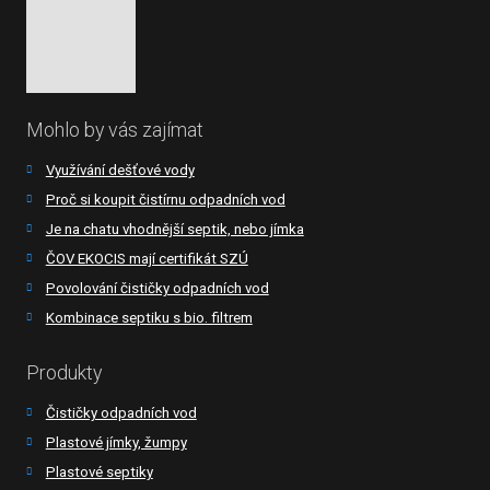
Mohlo by vás zajímat
Využívání dešťové vody
Proč si koupit čistírnu odpadních vod
Je na chatu vhodnější septik, nebo jímka
ČOV EKOCIS mají certifikát SZÚ
Povolování čističky odpadních vod
Kombinace septiku s bio. filtrem
Produkty
Čističky odpadních vod
Plastové jímky, žumpy
Plastové septiky