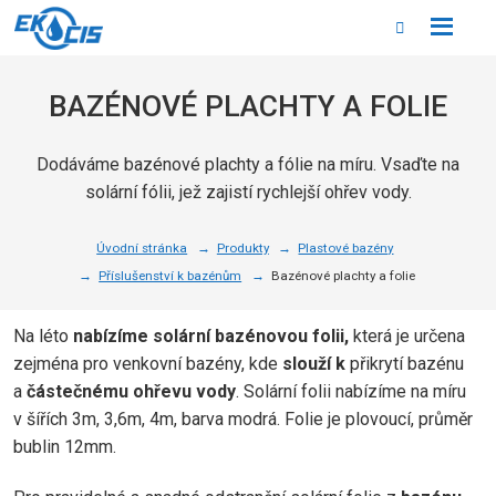
Rozbale
Vyhledáván
menu
BAZÉNOVÉ PLACHTY A FOLIE
Dodáváme bazénové plachty a fólie na míru. Vsaďte na
solární fólii, jež zajistí rychlejší ohřev vody.
Úvodní stránka
Produkty
Plastové bazény
Příslušenství k bazénům
Bazénové plachty a folie
Na léto
nabízíme solární bazénovou folii,
která je určena
zejména pro venkovní bazény, kde
slouží k
přikrytí bazénu
a
částečnému ohřevu vody
. Solární folii nabízíme na míru
v šířích 3m, 3,6m, 4m, barva modrá. Folie je plovoucí, průměr
bublin 12mm.