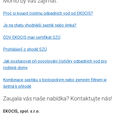
Mohlo by vás zajímat.
Proč si koupit čistírnu odpadních vod od EKOCIS?
Je na chatu vhodnější septik nebo jímka?
ČOV EKOCIS mají certifikát SZÚ
ProhlášenÍ o shodě SZÚ
Jak postupovat při povolování čističky odpadních vod pro
rodinné domy
Kombinace septiku s biologickým nebo zemním filtrem je
šetrná k přírodě
Zaujala vás naše nabídka? Kontaktujte nás!
EKOCIS, spol. s.r.o.