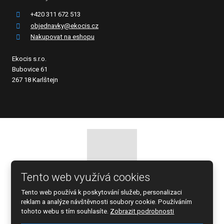
+420 311 672 513
objednavky@ekocis.cz
Nakupovat na eshopu
Ekocis s.r.o.
Bubovice 61
267 18 Karlštejn
Tento web využívá cookies
© 2026 EKOCIS, spol. s r.o., vytvořila eBRÁNA s.r.o.
Tento web používá k poskytování služeb, personalizaci
Mapa stránek
|
Podmínky použití
reklam a analýze návštěvnosti soubory cookie. Používáním
tohoto webu s tím souhlasíte.
Zobrazit podrobnosti