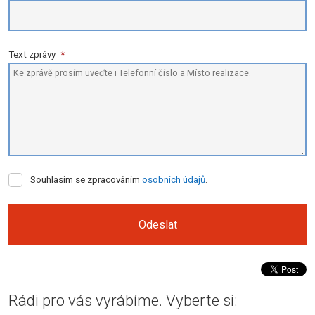
Text zprávy
*
Souhlasím
Souhlasím se zpracováním
osobních údajů
.
se
zpracováním
osobních
Odeslat
údajů
.
Formulář
se
Rádi pro vás vyrábíme. Vyberte si:
nepodařilo