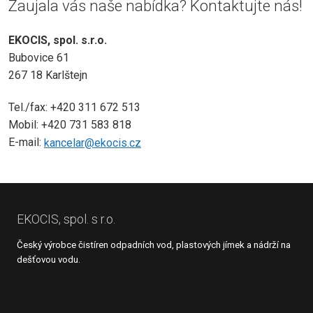
Zaujala vás naše nabídka? Kontaktujte nás!
EKOCIS, spol. s.r.o.
Bubovice 61
267 18 Karlštejn
Tel./fax: +420 311 672 513
Mobil: +420 731 583 818
E-mail:
kancelar@ekocis.cz
EKOCIS, spol. s r.o.
Český výrobce čistíren odpadních vod, plastových jímek a nádrží na
dešťovou vodu.