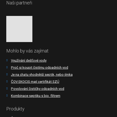
Naši partneři
Mohlo by vás zajímat
Využívání dešťové vody
Proč si koupit čistírnu odpadních vod
Je na chatu vhodnější septik, nebo jímka
ČOV EKOCIS mají certifikát SZÚ
Povolování čističky odpadních vod
Kombinace septiku s bio. filtrem
Produkty