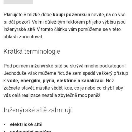
Plánujete v blízké době
koupi pozemku
a nevíte, na co vše
si dát pozor? Velmi důležitým faktorem při jeho výběru jsou
inženýrské sítě. V tomto článku vám pomůžeme se v této
oblasti zorientovat.
Krátká terminologie
Pod pojmem inženýrské sítě se skrývá mnoho podkategorií.
Jednoduše však můžeme říct, že sem spadá veškerý přístup
k
vodě, energiím, plynu, elektřině a kanalizaci.
Než
začnete stavět, musíte vědět, kde, co je nebo co chybí, aby
vás celá realizace nestála zbytečně moc peněž.
Inženýrské sítě zahrnují:
• elektrické sítě
• vodovodní systém