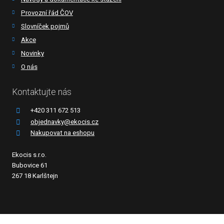
Provozní řád ČOV
Slovníček pojmů
Akce
Novinky
O nás
Kontaktujte nás
+420 311 672 513
objednavky@ekocis.cz
Nakupovat na eshopu
Ekocis s.r.o.
Bubovice 61
267 18 Karlštejn