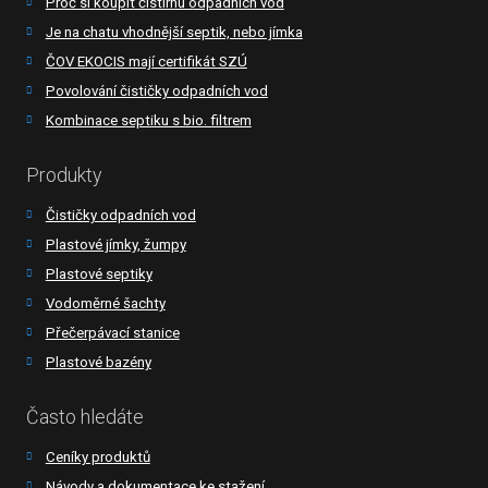
Proč si koupit čistírnu odpadních vod
Je na chatu vhodnější septik, nebo jímka
ČOV EKOCIS mají certifikát SZÚ
Povolování čističky odpadních vod
Kombinace septiku s bio. filtrem
Produkty
Čističky odpadních vod
Plastové jímky, žumpy
Plastové septiky
Vodoměrné šachty
Přečerpávací stanice
Plastové bazény
Často hledáte
Ceníky produktů
Návody a dokumentace ke stažení