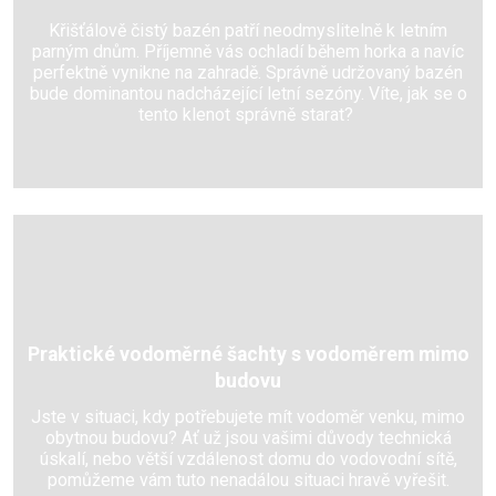
Křišťálově čistý bazén patří neodmyslitelně k letním
parným dnům. Příjemně vás ochladí během horka a navíc
perfektně vynikne na zahradě. Správně udržovaný bazén
bude dominantou nadcházející letní sezóny. Víte, jak se o
tento klenot správně starat?
Praktické vodoměrné šachty s vodoměrem mimo
budovu
Jste v situaci, kdy potřebujete mít vodoměr venku, mimo
obytnou budovu? Ať už jsou vašimi důvody technická
úskalí, nebo větší vzdálenost domu do vodovodní sítě,
pomůžeme vám tuto nenadálou situaci hravě vyřešit.