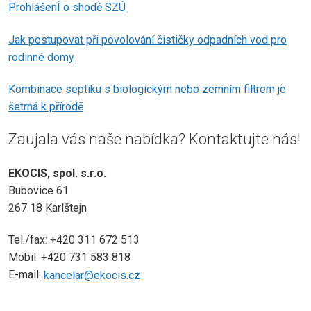
ProhlášenÍ o shodě SZÚ
Jak postupovat při povolování čističky odpadních vod pro
rodinné domy
Kombinace septiku s biologickým nebo zemním filtrem je
šetrná k přírodě
Zaujala vás naše nabídka? Kontaktujte nás!
EKOCIS, spol. s.r.o.
Bubovice 61
267 18 Karlštejn
Tel./fax: +420 311 672 513
Mobil: +420 731 583 818
E-mail:
kancelar@ekocis.cz