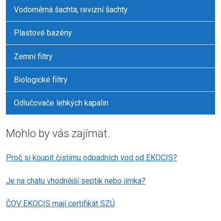
Vodoměrná šachta, revizní šachty
Plastové bazény
Zemní filtry
Biologické filtry
Odlučovače lehkých kapalin
Mohlo by vás zajímat.
Proč si koupit čistírnu odpadních vod od EKOCIS?
Je na chatu vhodnější septik nebo jímka?
ČOV EKOCIS mají certifikát SZÚ