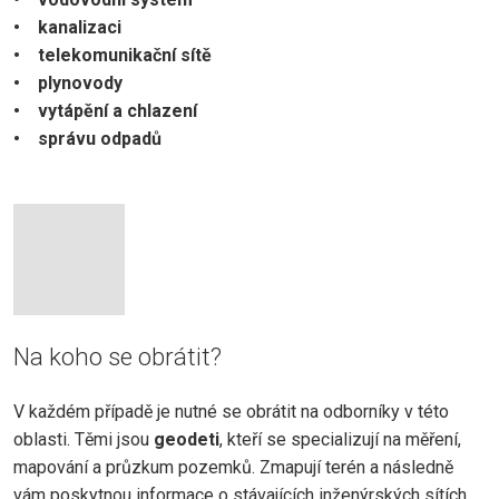
• kanalizaci
• telekomunikační sítě
• plynovody
• vytápění a chlazení
• správu odpadů
Na koho se obrátit?
V každém případě je nutné se obrátit na odborníky v této
oblasti. Těmi jsou
geodeti
, kteří se specializují na měření,
mapování a průzkum pozemků. Zmapují terén a následně
vám poskytnou informace o stávajících inženýrských sítích