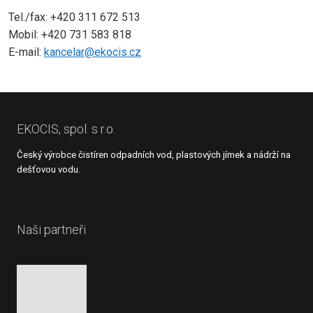
Tel./fax: +420 311 672 513
Mobil: +420 731 583 818
E-mail:
kancelar@ekocis.cz
EKOCIS, spol. s r.o.
Český výrobce čistíren odpadních vod, plastových jímek a nádrží na
dešťovou vodu.
Naši partneři