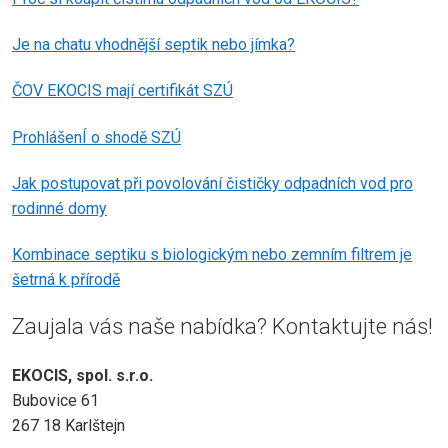
Je na chatu vhodnější septik nebo jímka?
ČOV EKOCIS mají certifikát SZÚ
ProhlášenÍ o shodě SZÚ
Jak postupovat při povolování čističky odpadních vod pro
rodinné domy
Kombinace septiku s biologickým nebo zemním filtrem je
šetrná k přírodě
Zaujala vás naše nabídka? Kontaktujte nás!
EKOCIS, spol. s.r.o.
Bubovice 61
267 18 Karlštejn