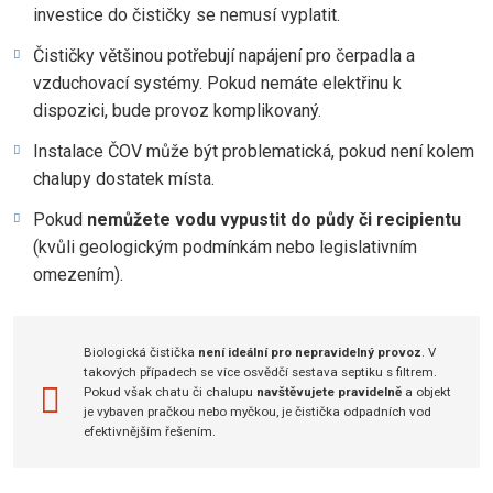
investice do čističky se nemusí vyplatit.
Čističky většinou potřebují napájení pro čerpadla a
vzduchovací systémy. Pokud nemáte elektřinu k
dispozici, bude provoz komplikovaný.
Instalace ČOV může být problematická, pokud není kolem
chalupy dostatek místa.
Pokud
nemůžete vodu vypustit do půdy či recipientu
(kvůli geologickým podmínkám nebo legislativním
omezením).
Biologická čistička
není ideální pro nepravidelný provoz
. V
takových případech se více osvědčí sestava septiku s filtrem.
Pokud však chatu či chalupu
navštěvujete pravidelně
a objekt
je vybaven pračkou nebo myčkou, je čistička odpadních vod
efektivnějším řešením.