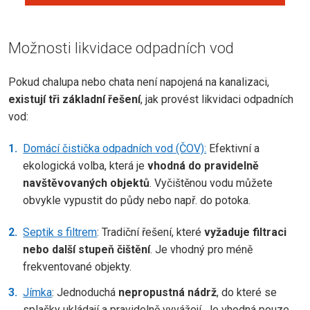
Možnosti likvidace odpadních vod
Pokud chalupa nebo chata není napojená na kanalizaci,
existují tři základní řešení
, jak provést likvidaci odpadních
vod:
Domácí čistička odpadních vod (ČOV):
Efektivní a
ekologická volba, která je
vhodná do pravidelně
navštěvovaných objektů
. Vyčištěnou vodu můžete
obvykle vypustit do půdy nebo např. do potoka.
Septik s filtrem
: Tradiční řešení, které
vyžaduje filtraci
nebo další stupeň čištění
. Je vhodný pro méně
frekventované objekty.
Jímka
: Jednoduchá
nepropustná nádrž
, do které se
splašky ukládají a pravidelně vyvážejí. Je vhodná pouze