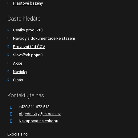
Plastové bazény
Často hledáte
Ceníky produktů
Návody a dokumentace ke stažení
Provozní řád ČOV
Slovníček pojmů
Akce
Novinky
O nás
Kontaktujte nás
+420 311 672 513
objednavky@ekocis.cz
Nakupovat na eshopu
Ekocis s.r.o.