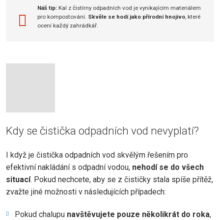
Náš tip:
Kal z čistírny odpadních vod je vynikajícím materiálem
pro kompostování.
Skvěle se hodí jako přírodní hnojivo
, které
ocení každý zahrádkář.
Kdy se čistička odpadních vod nevyplatí?
I když je čistička odpadních vod skvělým řešením pro
efektivní nakládání s odpadní vodou,
nehodí se do všech
situací
. Pokud nechcete, aby se z čističky stala spíše přítěž,
zvažte jiné možnosti v následujících případech:
Pokud chalupu
navštěvujete pouze několikrát do roka
,