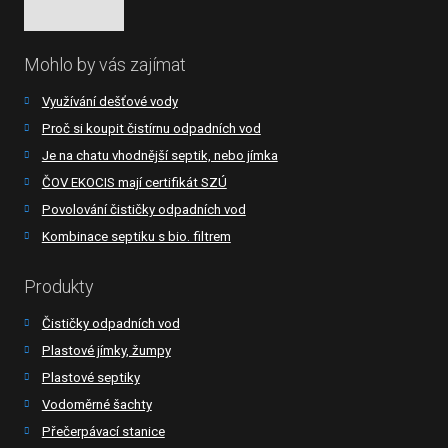
Mohlo by vás zajímat
Využívání dešťové vody
Proč si koupit čistírnu odpadních vod
Je na chatu vhodnější septik, nebo jímka
ČOV EKOCIS mají certifikát SZÚ
Povolování čističky odpadních vod
Kombinace septiku s bio. filtrem
Produkty
Čističky odpadních vod
Plastové jímky, žumpy
Plastové septiky
Vodoměrné šachty
Přečerpávací stanice