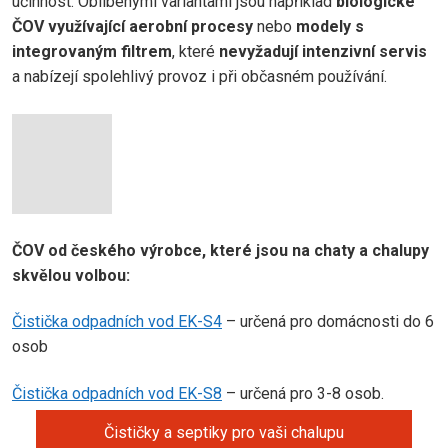
účinnost. Oblíbenými variantami jsou například
biologické
ČOV využívající aerobní procesy
nebo
modely s
integrovaným filtrem
, které
nevyžadují intenzivní servis
a nabízejí spolehlivý provoz i při občasném používání.
ČOV od českého výrobce, které jsou na chaty a chalupy
skvělou volbou:
Čistička odpadních vod EK-S4
– určená pro domácnosti do 6
osob
Čistička odpadních vod EK-S8
– určená pro 3-8 osob.
Čističky a septiky pro vaši chalupu