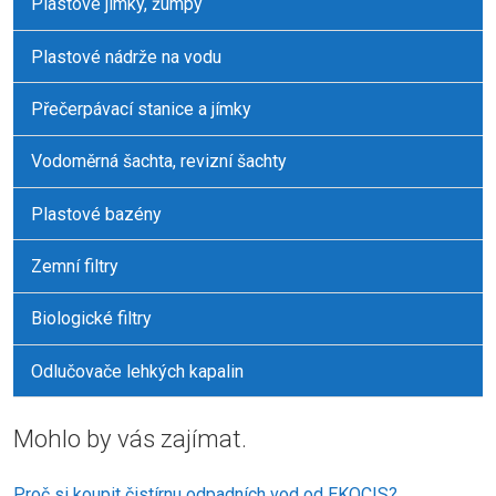
Plastové jímky, žumpy
Plastové nádrže na vodu
Přečerpávací stanice a jímky
Vodoměrná šachta, revizní šachty
Plastové bazény
Zemní filtry
Biologické filtry
Odlučovače lehkých kapalin
Mohlo by vás zajímat.
Proč si koupit čistírnu odpadních vod od EKOCIS?