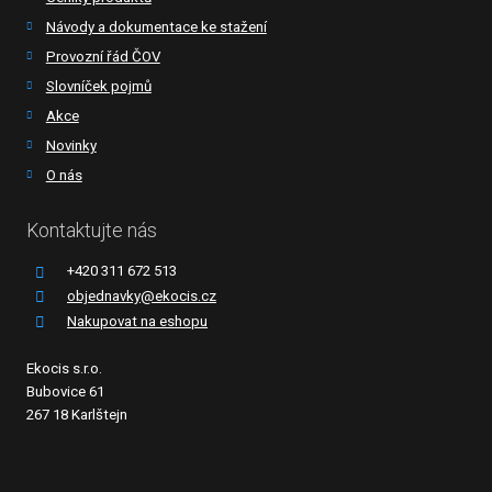
Návody a dokumentace ke stažení
Provozní řád ČOV
Slovníček pojmů
Akce
Novinky
O nás
Kontaktujte nás
+420 311 672 513
objednavky@ekocis.cz
Nakupovat na eshopu
Ekocis s.r.o.
Bubovice 61
267 18 Karlštejn