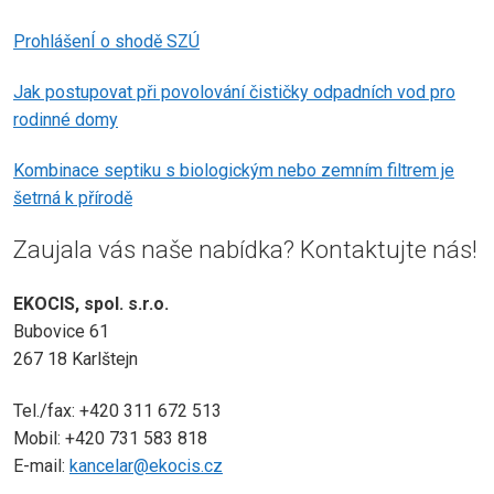
ProhlášenÍ o shodě SZÚ
Jak postupovat při povolování čističky odpadních vod pro
rodinné domy
Kombinace septiku s biologickým nebo zemním filtrem je
šetrná k přírodě
Zaujala vás naše nabídka? Kontaktujte nás!
EKOCIS, spol. s.r.o.
Bubovice 61
267 18 Karlštejn
Tel./fax: +420 311 672 513
Mobil: +420 731 583 818
E-mail:
kancelar@ekocis.cz