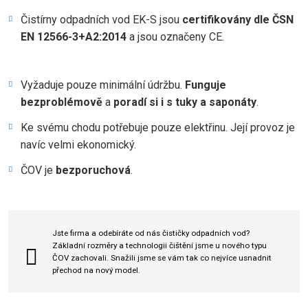
Čistírny odpadních vod EK-S jsou
certifikovány dle ČSN
EN 12566-3+A2:2014
a jsou označeny CE.
Vyžaduje pouze minimální údržbu.
Funguje
bezproblémově
a
poradí si i s tuky a saponáty
.
Ke svému chodu potřebuje pouze elektřinu. Její provoz je
navíc velmi ekonomický.
ČOV je
bezporuchová
.
Jste firma a odebíráte od nás čističky odpadních vod?
Základní rozměry a technologii čištění jsme u nového typu
ČOV zachovali. Snažili jsme se vám tak co nejvíce usnadnit
přechod na nový model.