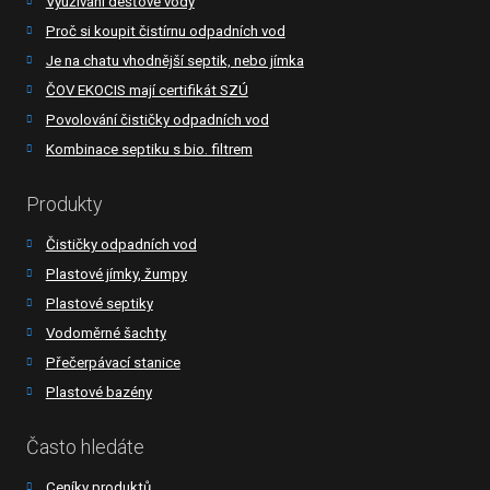
Využívání dešťové vody
Proč si koupit čistírnu odpadních vod
Je na chatu vhodnější septik, nebo jímka
ČOV EKOCIS mají certifikát SZÚ
Povolování čističky odpadních vod
Kombinace septiku s bio. filtrem
Produkty
Čističky odpadních vod
Plastové jímky, žumpy
Plastové septiky
Vodoměrné šachty
Přečerpávací stanice
Plastové bazény
Často hledáte
Ceníky produktů