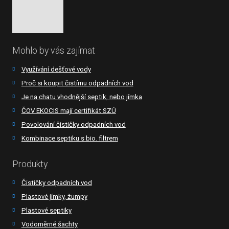
Mohlo by vás zajímat
Využívání dešťové vody
Proč si koupit čistírnu odpadních vod
Je na chatu vhodnější septik, nebo jímka
ČOV EKOCIS mají certifikát SZÚ
Povolování čističky odpadních vod
Kombinace septiku s bio. filtrem
Produkty
Čističky odpadních vod
Plastové jímky, žumpy
Plastové septiky
Vodoměrné šachty