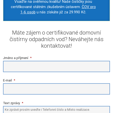
Vsaďte na ověřenou kvalitu! Naše čističky jsou
certifikované státním zkušebním ústavem.
ČOV pro
1-6 osob
u nás získáte již za 29.990 Kč.
Máte zájem o certifikované domovní
čistírny odpadních vod? Neváhejte nás
kontaktovat!
Jméno a příjmení
*
E-mail
*
Text zprávy
*