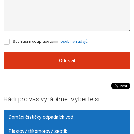
Souhlasím
Souhlasím se zpracováním
osobních údajů
.
se
zpracováním
osobních
Odeslat
údajů
.
Formulář
se
nepodařilo
Rádi pro vás vyrábíme. Vyberte si:
odeslat.
Domácí čističky odpadních vod
Plastový tříkomorový septik