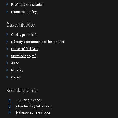
Přečerpávací stanice
Plastové bazény
Často hledáte
Ceníky produktů
Návody a dokumentace ke stažení
Provozní řád ČOV
Slovníček pojmů
Akce
Novinky
O nás
Kontaktujte nás
+420 311 672 513
objednavky@ekocis.cz
Nakupovat na eshopu