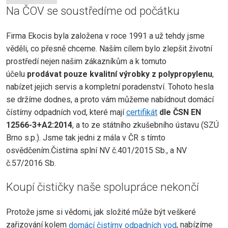
Na ČOV se soustředíme od počátku
Firma Ekocis byla založena v roce 1991 a už tehdy jsme
věděli, co přesně chceme. Naším cílem bylo zlepšit životní
prostředí nejen našim zákazníkům a k tomuto
účelu
prodávat pouze kvalitní výrobky z polypropylenu
,
nabízet jejich servis a kompletní poradenství. Tohoto hesla
se držíme dodnes, a proto vám můžeme nabídnout domácí
čístírny odpadních vod, které mají
certifikát
dle ČSN EN
12566-3+A2:2014
, a to ze státního zkušebního ústavu (SZÚ
Brno s.p.). Jsme tak jedni z mála v ČR s tímto
osvědčením.Čistírna splní NV č.401/2015 Sb., a NV
č.57/2016 Sb.
Koupí čističky naše spolupráce nekončí
Protože jsme si vědomi, jak složité může být veškeré
zařizování kolem
domácí čistírny odpadních vod
, nabízíme