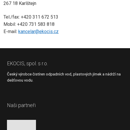
267 18 Karlštejn
Tel./fax: +420 311 672 513
Mobil: +420 731 583 818
E-mail:
kancelar@ekocis.cz
EKOCIS, spol. s r.o.
Český výrobce čistíren odpadních vod, plastových jímek a nádrží na
dešťovou vodu.
Naši partneři