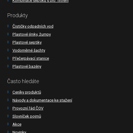
Kombinace septiku s bio. filtrem
Produkty
Čističky odpadních vod
Plastové jímky, žumpy
Plastové septiky
Vodoměrné šachty
Přečerpávací stanice
Plastové bazény
Často hledáte
Ceníky produktů
Návody a dokumentace ke stažení
Provozní řád ČOV
Slovníček pojmů
Akce
Novinky