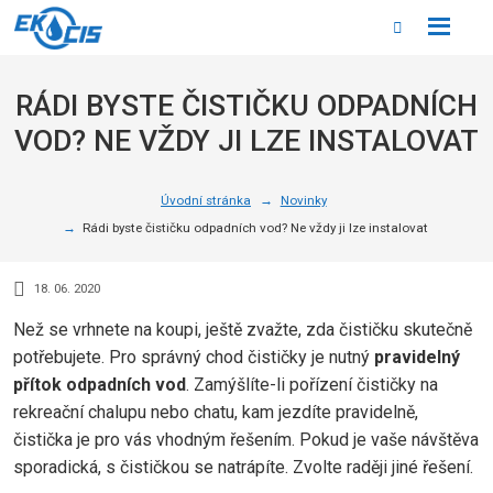
Rozbale
Vyhledáván
menu
RÁDI BYSTE ČISTIČKU ODPADNÍCH
VOD? NE VŽDY JI LZE INSTALOVAT
Úvodní stránka
Novinky
Rádi byste čističku odpadních vod? Ne vždy ji lze instalovat
18. 06. 2020
Než se vrhnete na koupi, ještě zvažte, zda čističku skutečně
potřebujete. Pro správný chod čističky je nutný
pravidelný
přítok odpadních vod
. Zamýšlíte-li pořízení čističky na
rekreační chalupu nebo chatu, kam jezdíte pravidelně,
čistička je pro vás vhodným řešením. Pokud je vaše návštěva
sporadická, s čističkou se natrápíte. Zvolte raději jiné řešení.