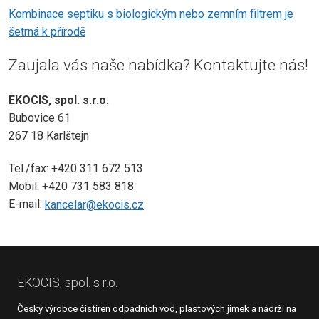
Kombinace septiku s biologickým nebo zemním filtrem je
šetrná k přírodě
Zaujala vás naše nabídka? Kontaktujte nás!
EKOCIS, spol. s.r.o.
Bubovice 61
267 18 Karlštejn
Tel./fax: +420 311 672 513
Mobil: +420 731 583 818
E-mail:
kancelar@ekocis.cz
EKOCIS, spol. s r.o.
Český výrobce čistíren odpadních vod, plastových jímek a nádrží na