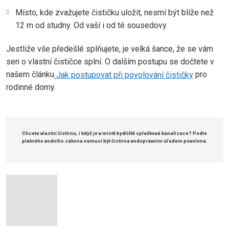
Místo, kde zvažujete čističku uložit, nesmí být blíže než
12 m od studny. Od vaší i od té sousedovy.
Jestliže vše předešlé splňujete, je velká šance, že se vám
sen o vlastní čističce splní. O dalším postupu se dočtete v
našem článku
Jak postupovat při povolování čističky
pro
rodinné domy.
Chcete vlastní čistírnu, i když je v místě bydliště splašková kanalizace? Podle
platného vodního zákona nemusí být čistírna vodoprávním úřadem povolena.