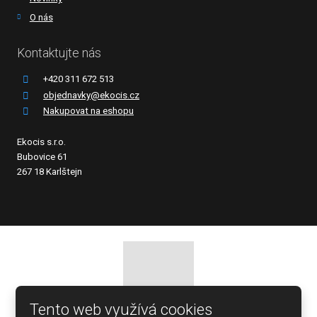
O nás
Kontaktujte nás
+420 311 672 513
objednavky@ekocis.cz
Nakupovat na eshopu
Ekocis s.r.o.
Bubovice 61
267 18 Karlštejn
Tento web využívá cookies