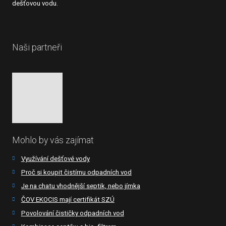
dešťovou vodu.
Naši partneři
Mohlo by vás zajímat
Využívání dešťové vody
Proč si koupit čistírnu odpadních vod
Je na chatu vhodnější septik, nebo jímka
ČOV EKOCIS mají certifikát SZÚ
Povolování čističky odpadních vod