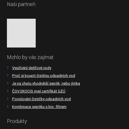
Naši partneři
Mohlo by vás zajímat
Využívání dešťové vody
Proč si koupit čistírnu odpadních vod
Je na chatu vhodnější septik, nebo jímka
ČOV EKOCIS mají certifikát SZÚ
Povolování čističky odpadních vod
Kombinace septiku s bio. filtrem
Produkty