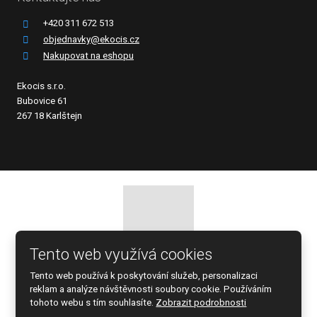
+420 311 672 513
objednavky@ekocis.cz
Nakupovat na eshopu
Ekocis s.r.o.
Bubovice 61
267 18 Karlštejn
Tento web využívá cookies
© 2026 EKOCIS, spol. s r.o., vytvořila eBRÁNA s.r.o.
Tento web používá k poskytování služeb, personalizaci
Mapa stránek
|
Podmínky použití
reklam a analýze návštěvnosti soubory cookie. Používáním
tohoto webu s tím souhlasíte.
Zobrazit podrobnosti