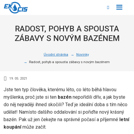
Rozbale
Vyhledáván
menu
RADOST, POHYB A SPOUSTA
ZÁBAVY S NOVÝM BAZÉNEM
Úvodní stránka
Novinky
Radost, pohyb a spousta zábavy s novým bazénem
19. 05. 2021
Jste ten typ člověka, kterému léto, co léto běhá hlavou
myšlenka, proč jste si ten
bazén
nepořídili dřív, a jak byste
do něj nejraději ihned skočili? Teď je ideální doba s tím něco
udělat! Namísto dalšího oddalování si pořiďte nový krásný
bazén. Pak už jen čekejte na správné počasí a příjemné
letní
koupání
může začít.