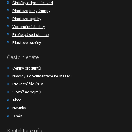
Čističky odpadních vod
Plastové jímky, žumpy
Plastové septiky
Vodoměrné šachty
Přečerpávací stanice
Plastové bazény
Často hledáte
Ceníky produktů
Návody a dokumentace ke stažení
Provozní řád ČOV
Slovníček pojmů
Akce
Novinky
O nás
Kontaktujte nás