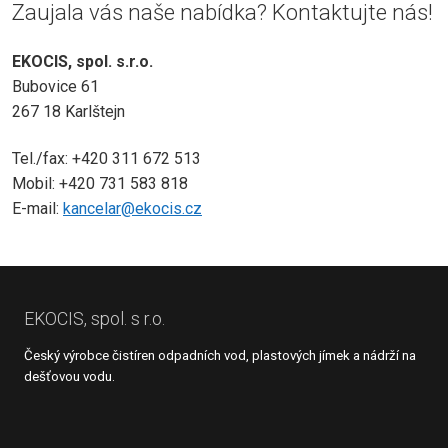
Zaujala vás naše nabídka? Kontaktujte nás!
EKOCIS, spol. s.r.o.
Bubovice 61
267 18 Karlštejn
Tel./fax: +420 311 672 513
Mobil: +420 731 583 818
E-mail:
kancelar@ekocis.cz
EKOCIS, spol. s r.o.
Český výrobce čistíren odpadních vod, plastových jímek a nádrží na
dešťovou vodu.