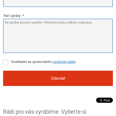
Text zprávy
*
Souhlasím
Souhlasím se zpracováním
osobních údajů
.
se
zpracováním
osobních
Odeslat
údajů
.
Formulář
se
nepodařilo
Rádi pro vás vyrábíme. Vyberte si:
odeslat.