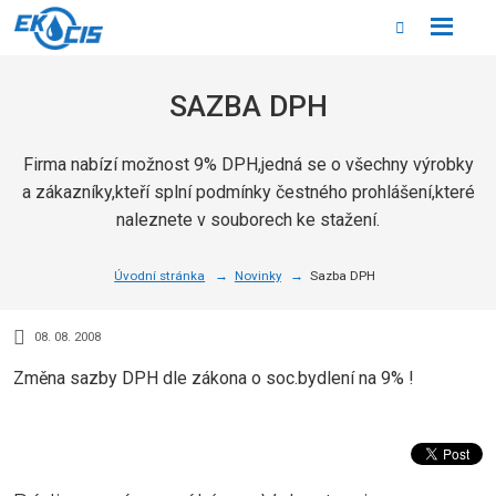
Rozbale
Vyhledáván
menu
SAZBA DPH
Firma nabízí možnost 9% DPH,jedná se o všechny výrobky
a zákazníky,kteří splní podmínky čestného prohlášení,které
naleznete v souborech ke stažení.
Úvodní stránka
Novinky
Sazba DPH
08. 08. 2008
Změna sazby DPH dle zákona o soc.bydlení na 9% !