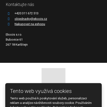
Kontaktujte nás
+420 311 672 513
objednavky@ekocis.cz
Nakupovat na eshopu
Ekocis s.r.o.
Bubovice 61
267 18 Karlštejn
Tento web využívá cookies
© 2026 EKOCIS, spol. s r.o., vytvořila eBRÁNA s.r.o.
Tento web používá k poskytování služeb, personalizaci
Mapa stránek
|
Podmínky použití
reklam a analýze návštěvnosti soubory cookie. Používáním