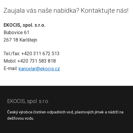
Zaujala vás naše nabídka? Kontaktujte nás!
EKOCIS, spol. s.r.o.
Bubovice 61
267 18 Karlštejn
Tel./fax: +420 311 672 513
Mobil: +420 731 583 818
E-mail:
kancelar@ekocis.cz
EKOCIS, spol. s r.o.
Český výrobce čistíren odpadních vod, plastových jímek a nádrží na
dešťovou vodu.