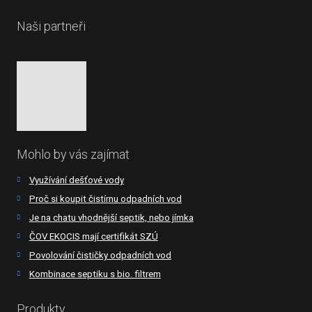
Naši partneři
Mohlo by vás zajímat
Využívání dešťové vody
Proč si koupit čistírnu odpadních vod
Je na chatu vhodnější septik, nebo jímka
ČOV EKOCIS mají certifikát SZÚ
Povolování čističky odpadních vod
Kombinace septiku s bio. filtrem
Produkty