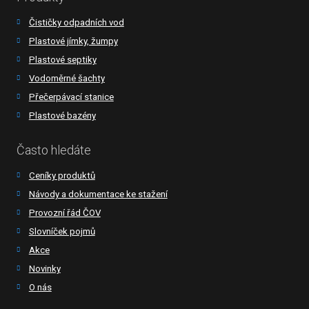
Čističky odpadních vod
Plastové jímky, žumpy
Plastové septiky
Vodoměrné šachty
Přečerpávací stanice
Plastové bazény
Často hledáte
Ceníky produktů
Návody a dokumentace ke stažení
Provozní řád ČOV
Slovníček pojmů
Akce
Novinky
O nás