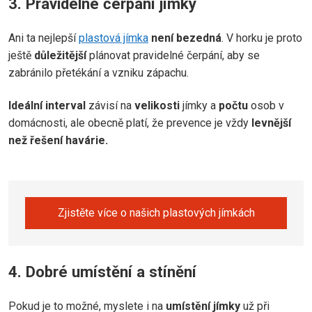
3. Pravidelné čerpání jímky
Ani ta nejlepší
plastová jímka
není bezedná
. V horku je proto
ještě
důležitější
plánovat pravidelné čerpání, aby se
zabránilo přetékání a vzniku zápachu.
Ideální interval
závisí na
velikosti
jímky a
počtu
osob v
domácnosti, ale obecně platí, že prevence je vždy
levnější
než řešení havárie.
Zjistěte více o našich plastových jímkách
4. Dobré umístění a stínění
Pokud je to možné, myslete i na
umístění jímky
už při