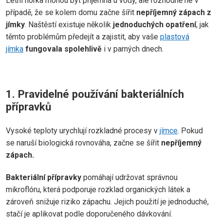
Letní horka mohou být příjemná u vody, ale rozhodně ne v
případě, že se kolem domu začne šířit
nepříjemný zápach z
jímky
. Naštěstí existuje několik
jednoduchých opatření
, jak
těmto problémům předejít a zajistit, aby vaše
plastová
jímka
fungovala spolehlivě
i v parných dnech.
1. Pravidelné používání bakteriálních
přípravků
Vysoké teploty urychlují rozkladné procesy v
jímce
. Pokud
se naruší biologická rovnováha, začne se šířit
nepříjemný
zápach.
Bakteriální přípravky
pomáhají udržovat správnou
mikroflóru, která podporuje rozklad organických látek a
zároveň snižuje riziko zápachu. Jejich použití je jednoduché,
stačí je aplikovat podle doporučeného dávkování.