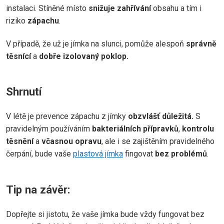
instalaci. Stíněné místo
snižuje zahřívání
obsahu a tím i
riziko
zápachu
.
V případě, že už je jímka na slunci, pomůže alespoň
správně
těsnící
a
dobře izolovaný poklop.
Shrnutí
V létě je prevence zápachu z jímky
obzvlášť důležitá.
S
pravidelným používáním
bakteriálních přípravků
,
kontrolu
těsnění
a
včasnou opravu
, ale i se zajištěním pravidelného
čerpání, bude vaše
plastová jímka
fingovat
bez problémů
.
Tip na závěr:
Dopřejte si jistotu, že vaše jímka bude vždy fungovat bez