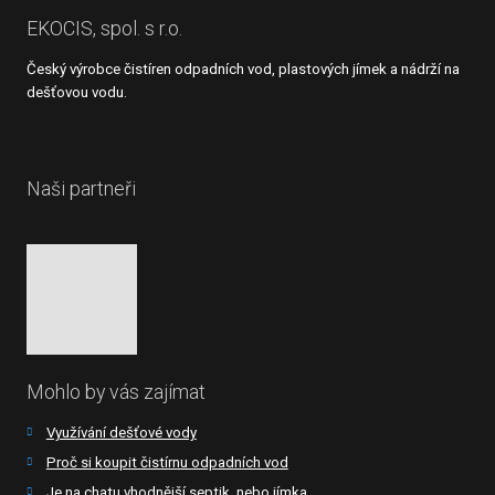
EKOCIS, spol. s r.o.
Český výrobce čistíren odpadních vod, plastových jímek a nádrží na
dešťovou vodu.
Naši partneři
Mohlo by vás zajímat
Využívání dešťové vody
Proč si koupit čistírnu odpadních vod
Je na chatu vhodnější septik, nebo jímka