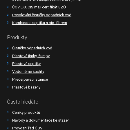
ČOV EKOCIS mají certifikát SZÚ
Povolování čističky odpadních vod
Kombinace septiku s bio. filtrem
Produkty
Čističky odpadních vod
Plastové jímky, žumpy
Plastové septiky
Vodoměrné šachty
Přečerpávací stanice
Plastové bazény
Často hledáte
Ceníky produktů
Návody a dokumentace ke stažení
Provozní řád ČOV