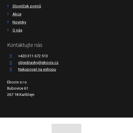
Slovníček pojmů
Akce
Novinky
O nás
Kontaktujte nás
+420 311 672 513
objednavky@ekocis.cz
Nakupovat na eshopu
Ekocis s.r.o.
Bubovice 61
267 18 Karlštejn