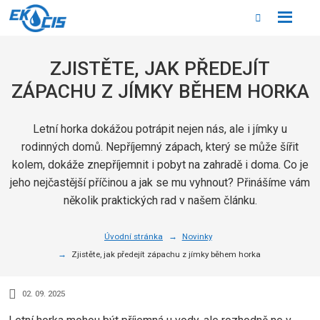
Rozbale
Vyhledáván
menu
ZJISTĚTE, JAK PŘEDEJÍT
ZÁPACHU Z JÍMKY BĚHEM HORKA
Letní horka dokážou potrápit nejen nás, ale i jímky u
rodinných domů. Nepříjemný zápach, který se může šířit
kolem, dokáže znepříjemnit i pobyt na zahradě i doma. Co je
jeho nejčastější příčinou a jak se mu vyhnout? Přinášíme vám
několik praktických rad v našem článku.
Úvodní stránka
Novinky
Zjistěte, jak předejít zápachu z jímky během horka
02. 09. 2025