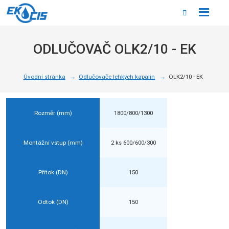
Rozbale
Vyhledáván
menu
ODLUČOVAČ OLK2/10 - EK
Úvodní stránka
Odlučovače lehkých kapalin
OLK2/10 - EK
Rozměr (mm)
1800/800/1300
Montážní vstup (mm)
2 ks 600/600/300
Přítok (DN)
150
Odtok (DN)
150