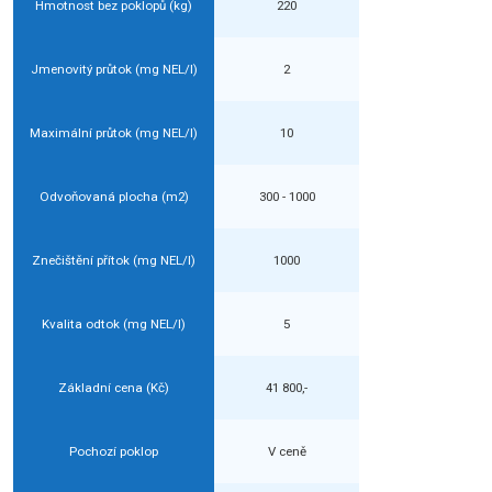
Hmotnost bez poklopů (kg)
220
Jmenovitý průtok (mg NEL/l)
2
Maximální průtok (mg NEL/l)
10
Odvoňovaná plocha (m2)
300 - 1000
Znečištění přítok (mg NEL/l)
1000
Kvalita odtok (mg NEL/l)
5
Základní cena (Kč)
41 800,-
Pochozí poklop
V ceně