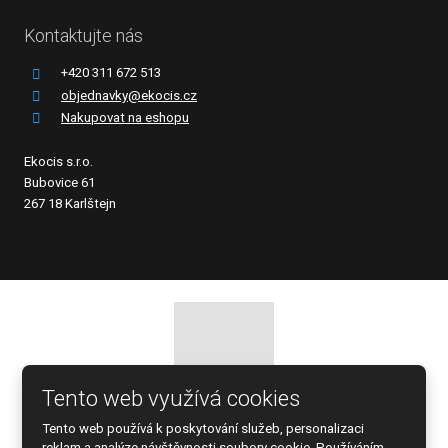
Kontaktujte nás
+420 311 672 513
objednavky@ekocis.cz
Nakupovat na eshopu
Ekocis s.r.o.
Bubovice 61
267 18 Karlštejn
Tento web využívá cookies
© 2026 EKOCIS, spol. s r.o., vytvořila eBRÁNA s.r.o.
Tento web používá k poskytování služeb, personalizaci
Mapa stránek
|
Podmínky použití
reklam a analýze návštěvnosti soubory cookie. Používáním