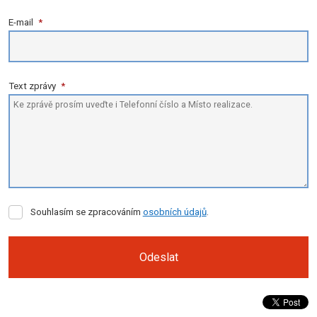
E-mail
*
Text zprávy
*
Souhlasím
Souhlasím se zpracováním
osobních údajů
.
se
zpracováním
osobních
Odeslat
údajů
.
Formulář
se