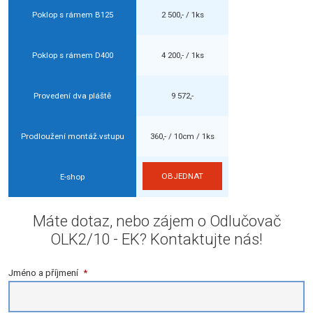
Poklop s rámem B125
2 500,- / 1ks
Poklop s rámem D400
4 200,- / 1ks
Provedení dva pláště
9 572,-
Prodloužení montáž.vstupu
360,- / 10cm / 1ks
OBJEDNAT
E-shop
Máte dotaz, nebo zájem o Odlučovač
OLK2/10 - EK? Kontaktujte nás!
Jméno a příjmení
*