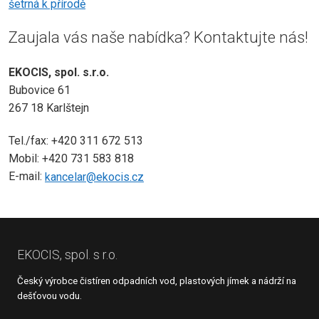
šetrná k přírodě
Zaujala vás naše nabídka? Kontaktujte nás!
EKOCIS, spol. s.r.o.
Bubovice 61
267 18 Karlštejn
Tel./fax: +420 311 672 513
Mobil: +420 731 583 818
E-mail:
kancelar@ekocis.cz
EKOCIS, spol. s r.o.
Český výrobce čistíren odpadních vod, plastových jímek a nádrží na
dešťovou vodu.