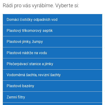
Rádi pro vás vyrábíme. Vyberte si:
nepodařilo
odeslat.
Domácí čističky odpadních vod
Plastový tříkomorový septik
Plastové jímky, žumpy
Plastové nádrže na vodu
Přečerpávací stanice a jímky
Vodoměrná šachta, revizní šachty
Plastové bazény
Zemní filtry