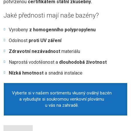
potvrzenou
certifikátem státní zkušebny.
Jaké přednosti mají naše bazény?
Vyrobeny
z homogenního polypropylenu
Odolnost
proti UV záření
Zdravotní nezávadnost
materiálu
Naprostá vodotěsnost a
dlouhodobá životnost
Nízká hmotnost
a snadná instalace
Vyberte si v našem sortimentu vkusný oválný bazén
a vybudujte si soukromou venkovní plovárnu
u vás na zahradě.