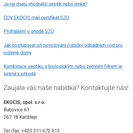
Je na chatu vhodnější septik nebo jímka?
ČOV EKOCIS mají certifikát SZÚ
ProhlášenÍ o shodě SZÚ
Jak postupovat při povolování čističky odpadních vod pro
rodinné domy
Kombinace septiku s biologickým nebo zemním filtrem je
šetrná k přírodě
Zaujala vás naše nabídka? Kontaktujte nás!
EKOCIS, spol. s.r.o.
Bubovice 61
267 18 Karlštejn
Tel./fax: +420 311 672 513