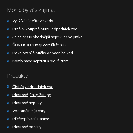
Mohlo by vás zajímat
Využívání dešťové vody
Proč si koupit čistírnu odpadních vod
Je na chatu vhodnější septik, nebo jímka
ČOV EKOCIS mají certifikát SZÚ
Povolování čističky odpadních vod
Kombinace septiku s bio. filtrem
Produkty
Čističky odpadních vod
Plastové jímky, žumpy
Plastové septiky
Vodoměrné šachty
Přečerpávací stanice
Plastové bazény