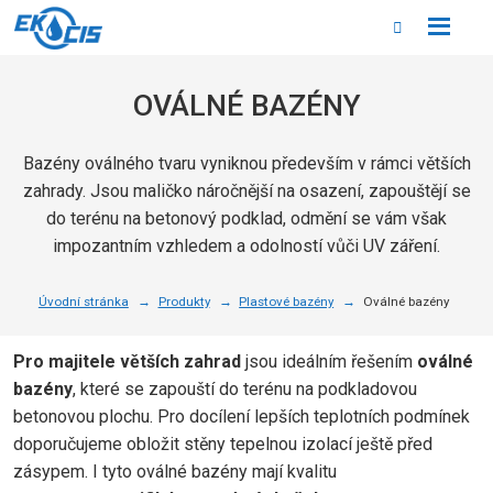
Rozbale
Vyhledáván
menu
OVÁLNÉ BAZÉNY
Bazény oválného tvaru vyniknou především v rámci větších
zahrady. Jsou maličko náročnější na osazení, zapouštějí se
do terénu na betonový podklad, odmění se vám však
impozantním vzhledem a odolností vůči UV záření.
Úvodní stránka
Produkty
Plastové bazény
Oválné bazény
Pro majitele větších zahrad
jsou ideálním řešením
oválné
bazény
, které se zapouští do terénu na podkladovou
betonovou plochu. Pro docílení lepších teplotních podmínek
doporučujeme obložit stěny tepelnou izolací ještě před
zásypem. I tyto oválné bazény mají kvalitu