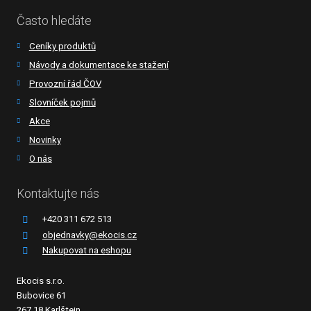
Často hledáte
Ceníky produktů
Návody a dokumentace ke stažení
Provozní řád ČOV
Slovníček pojmů
Akce
Novinky
O nás
Kontaktujte nás
+420 311 672 513
objednavky@ekocis.cz
Nakupovat na eshopu
Ekocis s.r.o.
Bubovice 61
267 18 Karlštejn