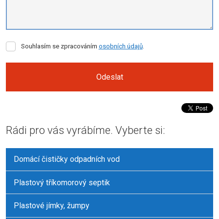
Souhlasím
Souhlasím se zpracováním
osobních údajů
.
se
zpracováním
osobních
Odeslat
údajů
.
Formulář
se
Rádi pro vás vyrábíme. Vyberte si:
nepodařilo
odeslat.
Domácí čističky odpadních vod
Plastový tříkomorový septik
Plastové jímky, žumpy