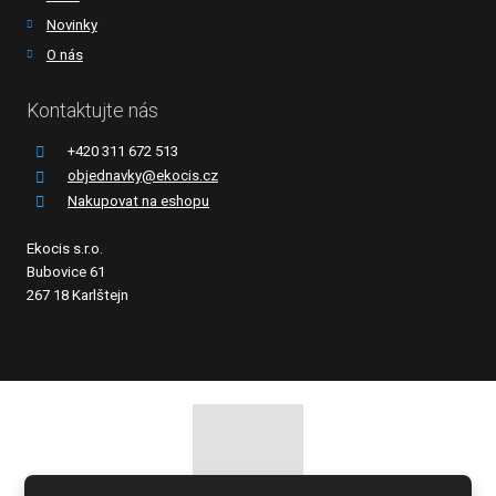
Novinky
O nás
Kontaktujte nás
+420 311 672 513
objednavky@ekocis.cz
Nakupovat na eshopu
Ekocis s.r.o.
Bubovice 61
267 18 Karlštejn