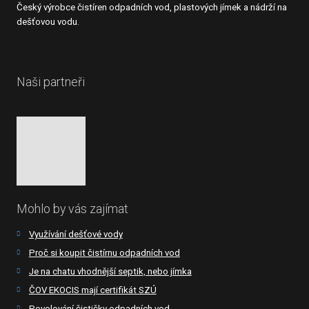
Český výrobce čistíren odpadních vod, plastových jímek a nádrží na
dešťovou vodu.
Naši partneři
Mohlo by vás zajímat
Využívání dešťové vody
Proč si koupit čistírnu odpadních vod
Je na chatu vhodnější septik, nebo jímka
ČOV EKOCIS mají certifikát SZÚ
Povolování čističky odpadních vod