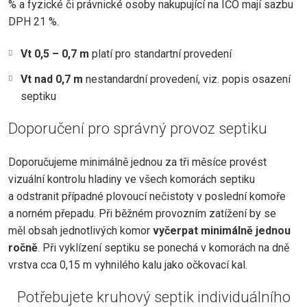
% a fyzické či právnické osoby nakupující na IČO mají sazbu
DPH 21 %.
Vt 0,5 – 0,7 m
platí pro standartní provedení
Vt nad 0,7 m
nestandardní provedení, viz. popis osazení
septiku
Doporučení pro správný provoz septiku
Doporučujeme minimálně jednou za tři měsíce provést
vizuální kontrolu hladiny ve všech komorách septiku
a odstranit případné plovoucí nečistoty v poslední komoře
a norném přepadu. Při běžném provozním zatížení by se
měl obsah jednotlivých komor
vyčerpat minimálně jednou
ročně
. Při vyklízení septiku se ponechá v komorách na dně
vrstva cca 0,15 m vyhnilého kalu jako očkovací kal.
Potřebujete kruhový septik individuálního