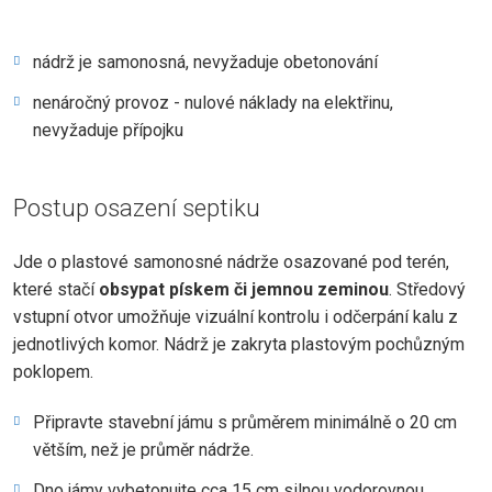
nádrž je samonosná, nevyžaduje obetonování
nenáročný provoz - nulové náklady na elektřinu,
nevyžaduje přípojku
Postup osazení septiku
Jde o plastové samonosné nádrže osazované pod terén,
které stačí
obsypat pískem či jemnou zeminou
. Středový
vstupní otvor umožňuje vizuální kontrolu i odčerpání kalu z
jednotlivých komor. Nádrž je zakryta plastovým pochůzným
poklopem.
Připravte stavební jámu s průměrem minimálně o 20 cm
větším, než je průměr nádrže.
Dno jámy vybetonujte cca 15 cm silnou vodorovnou