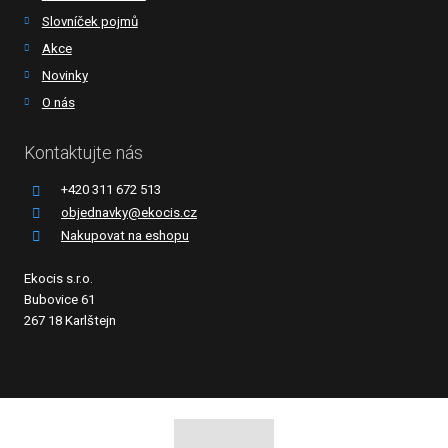
Slovníček pojmů
Akce
Novinky
O nás
Kontaktujte nás
+420 311 672 513
objednavky@ekocis.cz
Nakupovat na eshopu
Ekocis s.r.o.
Bubovice 61
267 18 Karlštejn