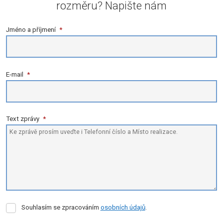
rozměru? Napište nám
Jméno a příjmení
*
E-mail
*
Text zprávy
*
Souhlasím
Souhlasím se zpracováním
osobních údajů
.
se