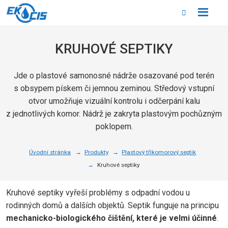
Rozbale
Vyhledáván
menu
KRUHOVÉ SEPTIKY
Jde o plastové samonosné nádrže osazované pod terén
s obsypem pískem či jemnou zeminou. Středový vstupní
otvor umožňuje vizuální kontrolu i odčerpání kalu
z jednotlivých komor. Nádrž je zakryta plastovým pochůzným
poklopem.
Úvodní stránka
Produkty
Plastový tříkomorový septik
Kruhové septiky
Kruhové septiky vyřeší problémy s odpadní vodou u
rodinných domů a dalších objektů. Septik funguje na principu
mechanicko-biologického čištění, které je velmi účinné
.