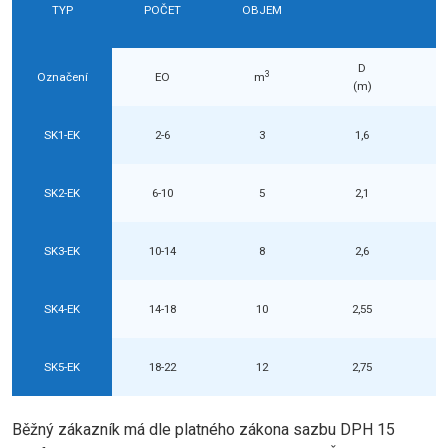
TYP
POČET
OBJEM
D
3
Označení
EO
m
(m)
SK1-EK
2-6
3
1,6
SK2-EK
6-10
5
2,1
SK3-EK
10-14
8
2,6
SK4-EK
14-18
10
2,55
SK5-EK
18-22
12
2,75
Běžný zákazník má dle platného zákona sazbu DPH 15