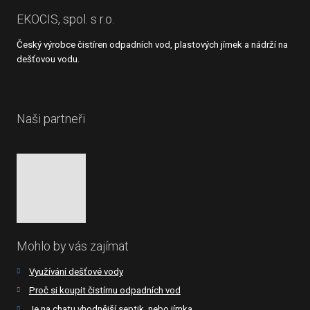
EKOCIS, spol. s r.o.
Český výrobce čistíren odpadních vod, plastových jímek a nádrží na
dešťovou vodu.
Naši partneři
Mohlo by vás zajímat
Využívání dešťové vody
Proč si koupit čistírnu odpadních vod
Je na chatu vhodnější septik, nebo jímka