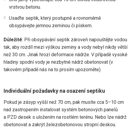
vrstvou betonu.
Usaďte septik, který postupně a rovnoměrně
obsypávejte jemnou zeminou či pískem.
Důležité
: Při obsypávání septik zároveň napouštějte vodou
tak, aby rozdíl mezi výškou zeminy a vody nebyl nikdy větší
než 30 cm. Jinak hrozí deformace nádrže. V případě vysoké
hladiny spodní vody je nezbytné nádrž obetonovat (v
takovém případě nás na to prosím upozorněte).
Individuální požadavky na osazení septiku
Pokud je zásyp vyšší než 70 cm, pak musíte cca 5–10 cm
nad zastropením instalovat systém betonových panelů
a PZD desek s uložením na rostlém terénu. Nebo lze nádrž
obetonovat a zakrýt železobetonovou stropní deskou.