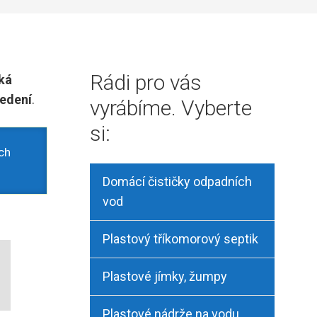
Rádi pro vás
ká
edení
.
vyrábíme. Vyberte
si:
ch
Domácí čističky odpadních
vod
Plastový tříkomorový septik
Plastové jímky, žumpy
Plastové nádrže na vodu