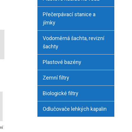
Přečerpávací stanice a
jímky
Vodoměrná šachta, revizní
šachty
Plastové bazény
Zemní filtry
Biologické filtry
Odlučovače lehkých kapalin
ní