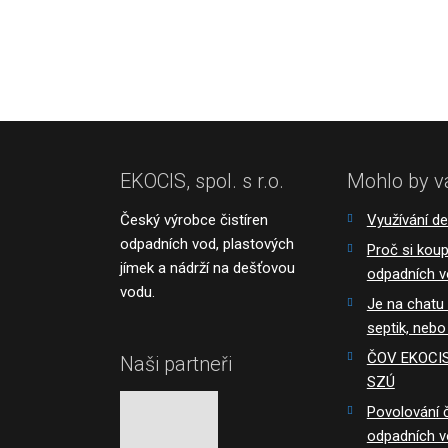
Formulář
se
nepodařilo
odeslat.
EKOCIS, spol. s r.o.
Mohlo by v
Český výrobce čistíren
Využívání d
odpadních vod, plastových
Proč si koupi
jímek a nádrží na dešťovou
odpadních 
vodu.
Je na chatu
septik, nebo
ČOV EKOCIS 
Naši partneři
SZÚ
Povolování č
odpadních 