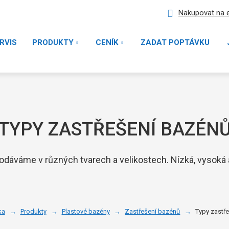
Nakupovat na 
RVIS
PRODUKTY
CENÍK
ZADAT POPTÁVKU
TYPY ZASTŘEŠENÍ BAZÉN
dáváme v různých tvarech a velikostech. Nízká, vysoká 
ka
Produkty
Plastové bazény
Zastřešení bazénů
Typy zastř