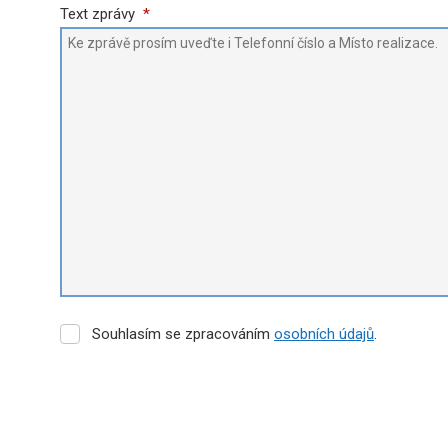
Text zprávy
*
Souhlasím
Souhlasím se zpracováním
osobních údajů
.
se
zpracováním
osobních
údajů
.