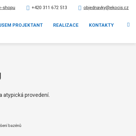
e-shopu
objednavky@ekocis.cz
+420 311 672 513
Vy
JSEM PROJEKTANT
REALIZACE
KONTAKTY
Ů
a atypická provedení.
ešení bazénů