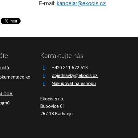
E-mail:
kancelar@ekocis.cz
áte
Kontaktujte nás
duktů
+420 311 672 513
objednavky@ekocis.cz
dokumentace ke
Nakupovat na eshopu
ád ČOV
Ekocis s.r.o.
pojmů
Bubovice 61
267 18 Karlštejn