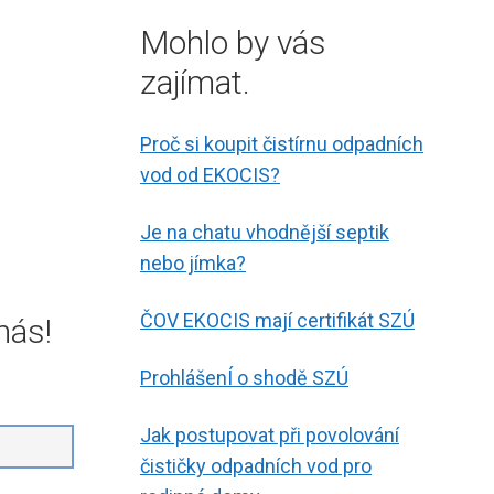
Mohlo by vás
zajímat.
Proč si koupit čistírnu odpadních
vod od EKOCIS?
Je na chatu vhodnější septik
nebo jímka?
ČOV EKOCIS mají certifikát SZÚ
nás!
ProhlášenÍ o shodě SZÚ
Jak postupovat při povolování
čističky odpadních vod pro