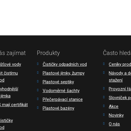
ás zajímat
Produkty
Často hled
ešťové vody
Čističky odpadních vod
Ceníky pro
t čistírnu
Plastové jímky, žumpy
Návody a 
vod
stažení
Plastové septiky
 vhodnější
Provozní ř
Vodoměrné šachty
 jímka
Slovníček 
Přečerpávací stanice
mají certifikát
Akce
Plastové bazény
Novinky
ističky
O nás
vod