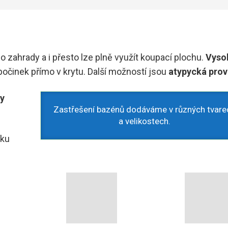
do zahrady a i přesto lze plně využít koupací plochu.
Vyso
očinek přímo v krytu. Další možností jsou
atypycká prov
dy
Zastřešení bazénů dodáváme v různých tvare
a velikostech.
íku