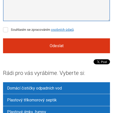
Souhlasím
Souhlasím se zpracováním
osobních údajů
.
se
zpracováním
osobních
Odeslat
údajů
.
Formulář
se
Rádi pro vás vyrábíme. Vyberte si:
nepodařilo
odeslat.
Domácí čističky odpadních vod
Plastový tříkomorový septik
Plastové jímky, žumpy