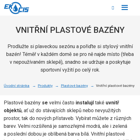
Rozbale
Vyhledáván
menu
VNITŘNÍ PLASTOVÉ BAZÉNY
Prodlužte si plaveckou sezónu a pořiďte si stylový vnitřní
bazén! Téměř v každém domě se pro ně najde místo (třeba
v nepoužívaném sklepě), snadno se udržuje a poskytuje
sportovní vyžití po celý rok.
Úvodní stránka
Produkty
Plastové bazény
Vnitřní plastové bazény
Plastové bazény
se
velmi často
instalují
také
uvnitř
objektů
, ať už do stávajících sklepů nebo nevyužitých
prostor, tak do nových přístaveb. Vybírat můžete z různých
barev. Velmi rozšířená je samozřejmě modrá, ale i zelená
a poslední dobou je oblíbená barva bílá. Vnitřní plastové