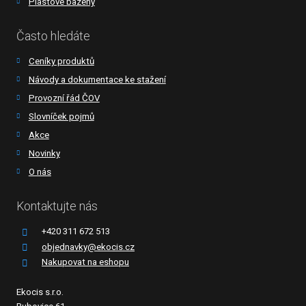
Plastové bazény
Často hledáte
Ceníky produktů
Návody a dokumentace ke stažení
Provozní řád ČOV
Slovníček pojmů
Akce
Novinky
O nás
Kontaktujte nás
+420 311 672 513
objednavky@ekocis.cz
Nakupovat na eshopu
Ekocis s.r.o.