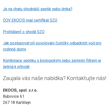
Je na chatu vhodnější septik nebo jímka?
ČOV EKOCIS mají certifikát SZÚ
ProhlášenÍ o shodě SZÚ
Jak postupovat při povolování čističky odpadních vod pro
rodinné domy
Kombinace septiku s biologickým nebo zemním filtrem je
šetrná k přírodě
Zaujala vás naše nabídka? Kontaktujte nás!
EKOCIS, spol. s.r.o.
Bubovice 61
267 18 Karlštejn