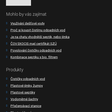
Mohlo by vás zajímat
Využívání dešťové vody
Proč si koupit čistírnu odpadních vod
Je na chatu vhodnější septik, nebo jímka
ČOV EKOCIS mají certifikát SZÚ
Povolování čističky odpadních vod
Kombinace septiku s bio. filtrem
Produkty
Čističky odpadních vod
Plastové jímky, žumpy
Plastové septiky
Vodoměrné šachty
Přečerpávací stanice