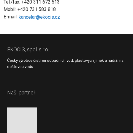
Tel./fax: +420 311 672 513
Mobil: +420 731 583 818
E-mail:
kancelar@ekocis.cz
EKOCIS, spol. s r.o.
Český výrobce čistíren odpadních vod, plastových jímek a nádrží na
dešťovou vodu.
Naši partneři