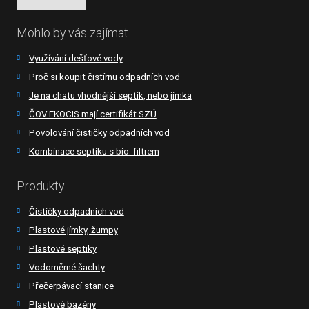
Mohlo by vás zajímat
Využívání dešťové vody
Proč si koupit čistírnu odpadních vod
Je na chatu vhodnější septik, nebo jímka
ČOV EKOCIS mají certifikát SZÚ
Povolování čističky odpadních vod
Kombinace septiku s bio. filtrem
Produkty
Čističky odpadních vod
Plastové jímky, žumpy
Plastové septiky
Vodoměrné šachty
Přečerpávací stanice
Plastové bazény