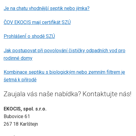
Je na chatu vhodnější septik nebo jímka?
ČOV EKOCIS mají certifikát SZÚ
ProhlášenÍ o shodě SZÚ
Jak postupovat při povolování čističky odpadních vod pro
rodinné domy
Kombinace septiku s biologickým nebo zemním filtrem je
šetrná k přírodě
Zaujala vás naše nabídka? Kontaktujte nás!
EKOCIS, spol. s.r.o.
Bubovice 61
267 18 Karlštejn