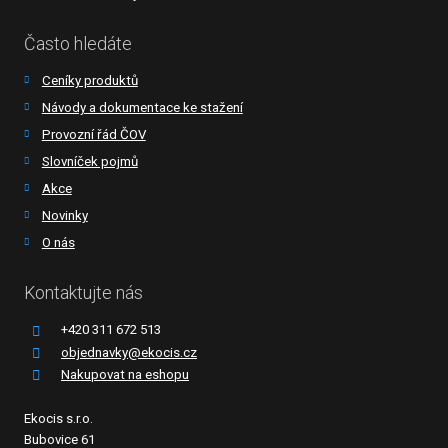
Často hledáte
Ceníky produktů
Návody a dokumentace ke stažení
Provozní řád ČOV
Slovníček pojmů
Akce
Novinky
O nás
Kontaktujte nás
+420 311 672 513
objednavky@ekocis.cz
Nakupovat na eshopu
Ekocis s.r.o.
Bubovice 61