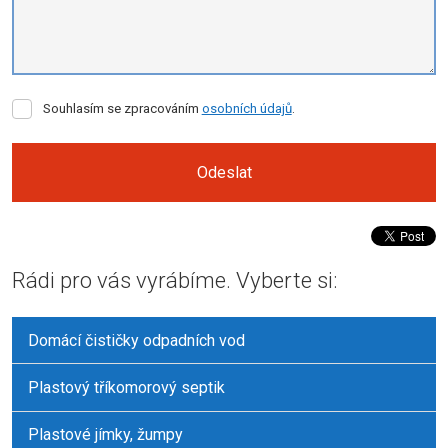
Souhlasím
Souhlasím se zpracováním
osobních údajů
.
se
zpracováním
osobních
Odeslat
údajů
.
Formulář
se
Rádi pro vás vyrábíme. Vyberte si:
nepodařilo
odeslat.
Domácí čističky odpadních vod
Plastový tříkomorový septik
Plastové jímky, žumpy