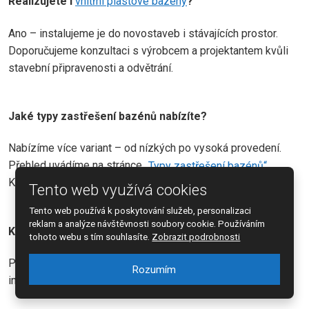
Realizujete i
vnitřní plastové bazény
?
Ano – instalujeme je do novostaveb i stávajících prostor.
Doporučujeme konzultaci s výrobcem a projektantem kvůli
stavební připravenosti a odvětrání.
Jaké typy zastřešení bazénů nabízíte?
Nabízíme více variant – od nízkých po vysoká provedení.
Přehled uvádíme na stránce „
Typy zastřešení bazénů“
.
Konkrétní ukázky řešení najdete v našem
katalogu
.
Tento web využívá cookies
Tento web používá k poskytování služeb, personalizaci
reklam a analýze návštěvnosti soubory cookie. Používáním
Kde najdu fotogalerii zastřešení?
tohoto webu s tím souhlasíte.
Zobrazit podrobnosti
Pro inspiraci slouží stránka
„Fotogalerie“
– ukazuje reálné
Rozumím
instalace zastřešení bazénů.