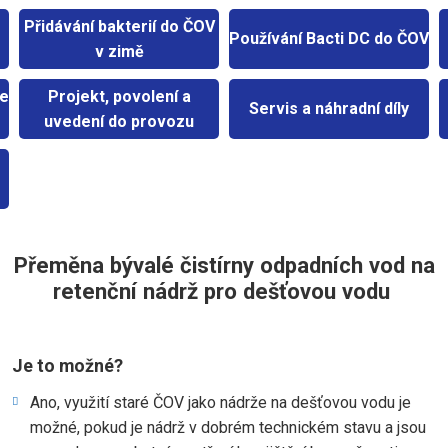
Přidávání bakterií do ČOV
Používání Bacti DC do ČOV
v zimě
ke
Projekt, povolení a
Servis a náhradní díly
uvedení do provozu
Přeměna bývalé čistírny odpadních vod na
retenční nádrž pro dešťovou vodu
Je to možné?
Ano, využití staré ČOV jako nádrže na dešťovou vodu je
možné, pokud je nádrž v dobrém technickém stavu a jsou