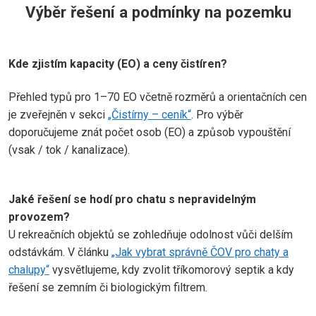
Výběr řešení a podmínky na pozemku
Kde zjistím kapacity (EO) a ceny čistíren?
Přehled typů pro 1–70 EO včetně rozměrů a orientačních cen
je zveřejněn v sekci
„Čistírny – ceník“
. Pro výběr
doporučujeme znát počet osob (EO) a způsob vypouštění
(vsak / tok / kanalizace).
Jaké řešení se hodí pro chatu s nepravidelným
provozem?
U rekreačních objektů se zohledňuje odolnost vůči delším
odstávkám. V článku
„Jak vybrat správně ČOV pro chaty a
chalupy“
vysvětlujeme, kdy zvolit tříkomorový septik a kdy
řešení se zemním či biologickým filtrem.