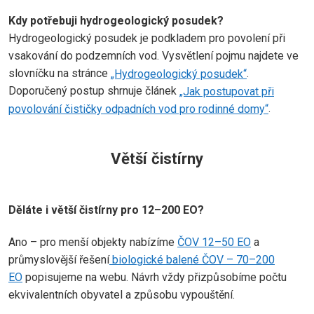
Kdy potřebuji hydrogeologický posudek?
Hydrogeologický posudek je podkladem pro povolení při
vsakování do podzemních vod. Vysvětlení pojmu najdete ve
slovníčku na stránce
„Hydrogeologický posudek“
.
Doporučený postup shrnuje článek
„Jak postupovat při
povolování čističky odpadních vod pro rodinné domy“
.
Větší čistírny
Děláte i větší čistírny pro 12–200 EO?
Ano – pro menší objekty nabízíme
ČOV 12–50 EO
a
průmyslovější řešení
biologické balené ČOV – 70–200
EO
popisujeme na webu. Návrh vždy přizpůsobíme počtu
ekvivalentních obyvatel a způsobu vypouštění.