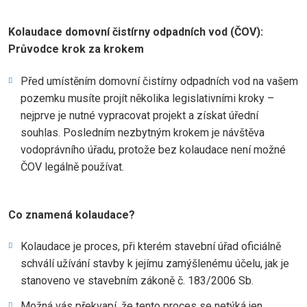
Kolaudace domovní čistírny odpadních vod (ČOV):
Průvodce krok za krokem
Před umístěním domovní čistírny odpadních vod na vašem
pozemku musíte projít několika legislativními kroky –
nejprve je nutné vypracovat projekt a získat úřední
souhlas. Posledním nezbytným krokem je návštěva
vodoprávního úřadu, protože bez kolaudace není možné
ČOV legálně používat.
Co znamená kolaudace?
Kolaudace je proces, při kterém stavební úřad oficiálně
schválí užívání stavby k jejímu zamýšlenému účelu, jak je
stanoveno ve stavebním zákoně č. 183/2006 Sb.
Možná vás překvapí, že tento proces se netýká jen