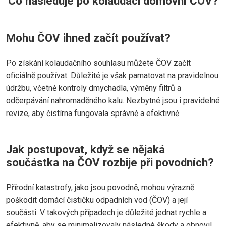
Co následuje po kolaudaci domovní ČOV?
Mohu ČOV ihned začít používat?
Po získání kolaudačního souhlasu můžete ČOV začít
oficiálně používat. Důležité je však pamatovat na pravidelnou
údržbu, včetně kontroly dmychadla, výměny filtrů a
odčerpávání nahromaděného kalu. Nezbytné jsou i pravidelné
revize, aby čistírna fungovala správně a efektivně.
Jak postupovat, když se nějaká
součástka na ČOV rozbije při povodních?
Přírodní katastrofy, jako jsou povodně, mohou výrazně
poškodit domácí čističku odpadních vod (ČOV) a její
součásti. V takových případech je důležité jednat rychle a
efektivně, aby se minimalizovaly následné škody a obnovil