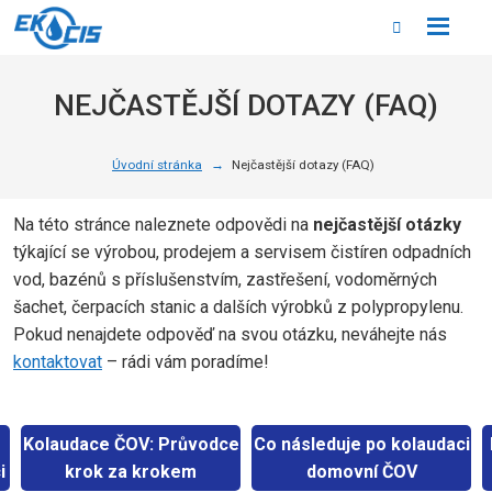
Rozbale
Vyhledáván
menu
NEJČASTĚJŠÍ DOTAZY (FAQ)
Úvodní stránka
Nejčastější dotazy (FAQ)
Na této stránce naleznete odpovědi na
nejčastější otázky
týkající se výrobou, prodejem a servisem čistíren odpadních
vod, bazénů s příslušenstvím, zastřešení, vodoměrných
šachet, čerpacích stanic a dalších výrobků z polypropylenu.
Pokud nenajdete odpověď na svou otázku, neváhejte nás
kontaktovat
– rádi vám poradíme!
m
Kolaudace ČOV: Průvodce
Co následuje po kolaudaci
i
krok za krokem
domovní ČOV