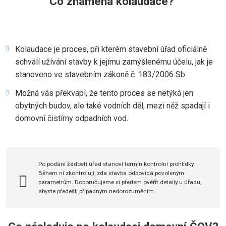
Co znamená kolaudace?
Kolaudace je proces, při kterém stavební úřad oficiálně
schválí užívání stavby k jejímu zamýšlenému účelu, jak je
stanoveno ve stavebním zákoně č. 183/2006 Sb.
Možná vás překvapí, že tento proces se netýká jen
obytných budov, ale také vodních děl, mezi něž spadají i
domovní čistírny odpadních vod.
Po podání žádosti úřad stanoví termín kontrolní prohlídky.
Během ní zkontrolují, zda stavba odpovídá povoleným
parametrům. Doporučujeme si předem ověřit detaily u úřadu,
abyste předešli případným nedorozuměním.