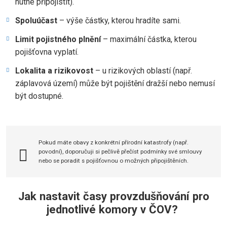
nutné připojistit).
Spoluúčast
– výše částky, kterou hradíte sami.
Limit pojistného plnění
– maximální částka, kterou
pojišťovna vyplatí.
Lokalita a rizikovost
– u rizikových oblastí (např.
záplavová území) může být pojištění dražší nebo nemusí
být dostupné.
Pokud máte obavy z konkrétní přírodní katastrofy (např.
povodní), doporučuji si pečlivě přečíst podmínky své smlouvy
nebo se poradit s pojišťovnou o možných připojištěních.
Jak nastavit časy provzdušňování pro
jednotlivé komory v ČOV?