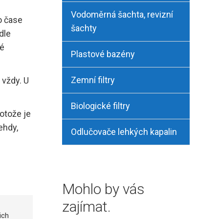
Vodoměrná šachta, revizní
o čase
šachty
dle
vé
Plastové bazény
Zemní filtry
 vždy. U
Biologické filtry
rotože je
ehdy,
Odlučovače lehkých kapalin
Mohlo by vás
zajímat.
ich