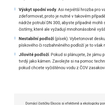
Výskyt spodní vody
. Asi největší hrozba pro 
zdeformovat, proto je nutné v takovém případ
nádrže potrubí DN 300, abyste případně mohli 
čistírny, které ale vyžadují mnohonásobně vyšší
Nestabilní podloží
(písek). Vybetonovat desku
pískového či rozbahněného podloží je to však 
Jílovité podloží
. Pokud si plánujete, že jámu 
tvrdý jako kámen. Zavolejte si na pomoc techni
pokud chcete vyčištěnou vodu z ČOV zasakov
Domácí čističky Ekocis si efektivně a ekologicky p