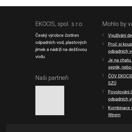
EKOCIS, spol. s r.o.
Mohlo by v
Český výrobce čistíren
Využívání d
odpadních vod, plastových
Proč si koupi
jímek a nádrží na dešťovou
odpadních 
vodu.
Je na chatu
septik, nebo
ČOV EKOCIS 
Naši partneři
SZÚ
Povolování č
odpadních 
Kombinace s
filtrem