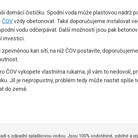
vaši domácí čističku. Spodní voda může plastovou nádrž p
ě
ČOV
vždy obetonovat. Také doporučujeme instalovat ve
spodní vodu odčerpávat. Další možností jsou pak betono
 investici.
 zpevněnou kari sítí, na níž ČOV postavíte, doporučujeme
nutnost.
pro ČOV vykopete vlastníma rukama, jíl vám to nedovolí, p
ku. Jíl je nepropustný, problém tedy může nastat spíše t
at do země.
oradí s odpadní splaškovou vodou. Jsou 100% vodotěsné, odolné a jej