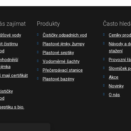
ás zajímat
Produkty
Často hled
ešťové vody
Čističky odpadních vod
Ceníky pro
t čistírnu
Plastové jímky, žumpy
Návody a 
vod
stažení
Plastové septiky
 vhodnější
Provozní ř
Vodoměrné šachty
 jímka
Slovníček 
Přečerpávací stanice
mají certifikát
Akce
Plastové bazény
Novinky
ističky
O nás
vod
eptiku s bio.