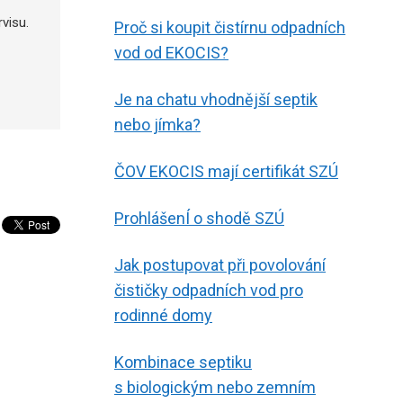
visu.
Proč si koupit čistírnu odpadních
vod od EKOCIS?
Je na chatu vhodnější septik
nebo jímka?
ČOV EKOCIS mají certifikát SZÚ
ProhlášenÍ o shodě SZÚ
Jak postupovat při povolování
čističky odpadních vod pro
rodinné domy
Kombinace septiku
s biologickým nebo zemním