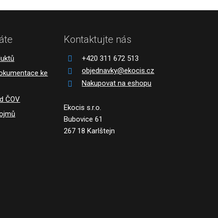
áte
Kontaktujte nás
duktů
+420 311 672 513
objednavky@ekocis.cz
dokumentace ke
Nakupovat na eshopu
ád ČOV
Ekocis s.r.o.
pojmů
Bubovice 61
267 18 Karlštejn