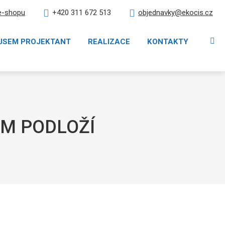
e-shopu
objednavky@ekocis.cz
+420 311 672 513
Vy
JSEM PROJEKTANT
REALIZACE
KONTAKTY
ÉM PODLOŽÍ