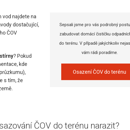
 vod najdete na
vody dostačující,
Sepsali jsme pro vás podrobný postu
rého ČOV
zabudovat domácí čističku odpadníc
do terénu. V případě jakýchkoliv neja
vám rádi poradíme.
stírny
? Pokud
mentace, kde
Osazení ČOV do terénu
o průzkumu),
 s tím, že
 země.
sazování ČOV do terénu narazit?