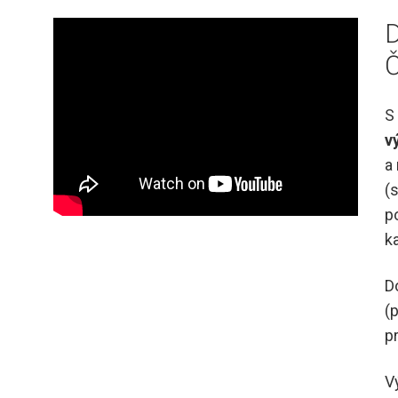
D
S 
v
a
(
p
k
D
(
p
V