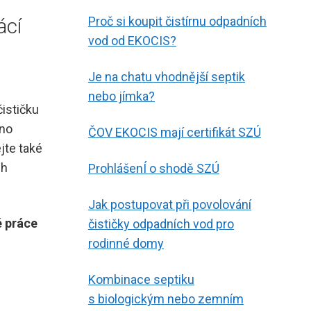
ácí
Proč si koupit čistírnu odpadních
vod od EKOCIS?
Je na chatu vhodnější septik
nebo jímka?
čističku
áno
ČOV EKOCIS mají certifikát SZÚ
ejte také
ch
ProhlášenÍ o shodě SZÚ
Jak postupovat při povolování
é práce
čističky odpadních vod pro
rodinné domy
Kombinace septiku
s biologickým nebo zemním