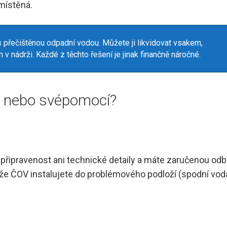
místěná.
 přečištěnou odpadní vodou. Můžete ji likvidovat vsakem,
v nádrži. Každé z těchto řešení je jinak finančně náročné.
č, nebo svépomocí?
 připravenost ani technické detaily a máte zaručenou od
 že ČOV instalujete do problémového podloží (spodní voda