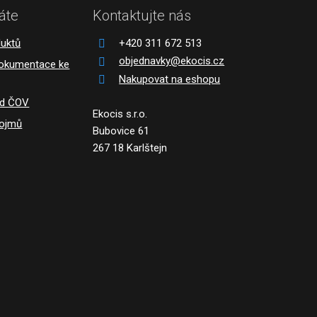
áte
Kontaktujte nás
duktů
+420 311 672 513
objednavky@ekocis.cz
dokumentace ke
Nakupovat na eshopu
ád ČOV
Ekocis s.r.o.
pojmů
Bubovice 61
267 18 Karlštejn