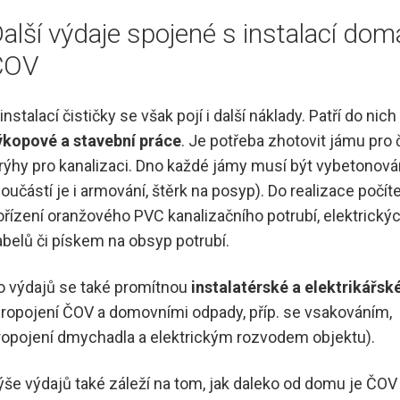
alší výdaje spojené s instalací dom
ČOV
instalací čističky se však pojí i další náklady. Patří do nich
ýkopové a stavební práce
. Je potřeba zhotovit jámu pro 
 rýhy pro kanalizaci. Dno každé jámy musí být vybetonov
součástí je i armování, štěrk na posyp). Do realizace počít
ořízení oranžového PVC kanalizačního potrubí, elektrický
abelů či pískem na obsyp potrubí.
o výdajů se také promítnou
instalatérské a elektrikářsk
propojení ČOV a domovními odpady, příp. se vsakováním,
ropojení dmychadla a elektrickým rozvodem objektu).
ýše výdajů také záleží na tom, jak daleko od domu je ČOV