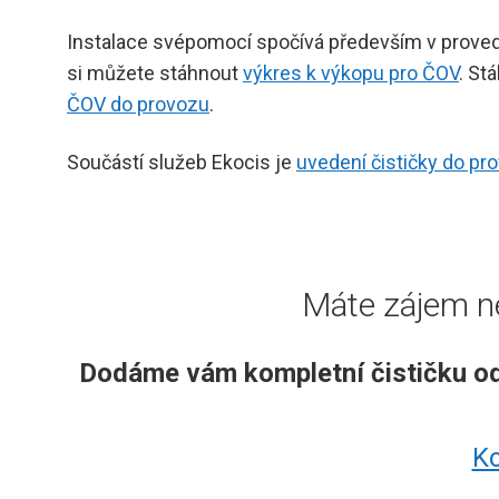
Instalace svépomocí spočívá především v provede
si můžete stáhnout
výkres k výkopu pro ČOV
. St
ČOV do provozu
.
Součástí služeb Ekocis je
uvedení čističky do pr
Máte zájem ne
Dodáme vám kompletní čističku odp
Ko