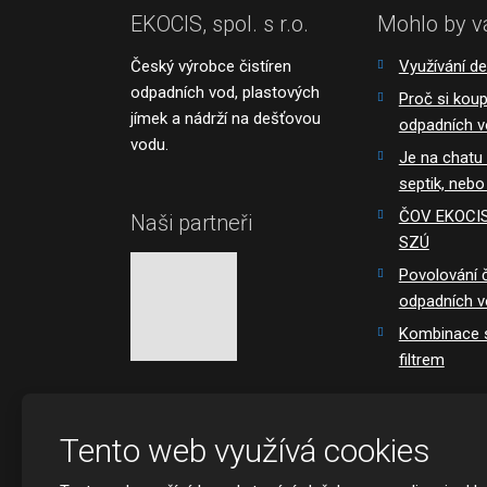
EKOCIS, spol. s r.o.
Mohlo by v
Český výrobce čistíren
Využívání d
odpadních vod, plastových
Proč si koupi
jímek a nádrží na dešťovou
odpadních 
vodu.
Je na chatu
septik, nebo
ČOV EKOCIS 
Naši partneři
SZÚ
Povolování č
odpadních 
Kombinace s
filtrem
Tento web využívá cookies