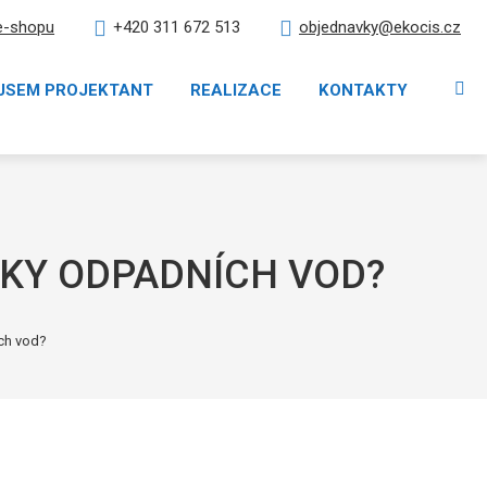
e-shopu
objednavky@ekocis.cz
+420 311 672 513
Vy
JSEM PROJEKTANT
REALIZACE
KONTAKTY
IČKY ODPADNÍCH VOD?
ích vod?