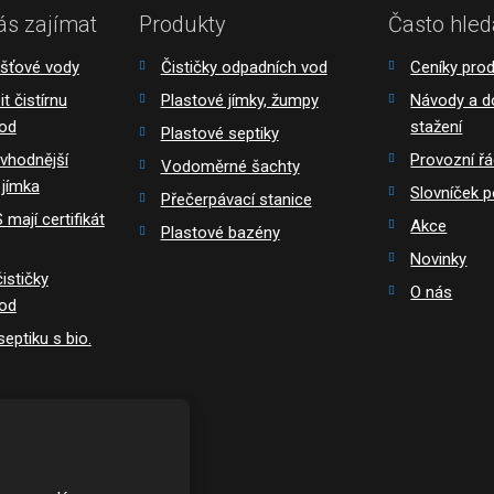
ás zajímat
Produkty
Často hled
ešťové vody
Čističky odpadních vod
Ceníky pro
t čistírnu
Plastové jímky, žumpy
Návody a 
vod
stažení
Plastové septiky
 vhodnější
Provozní ř
Vodoměrné šachty
 jímka
Slovníček 
Přečerpávací stanice
mají certifikát
Akce
Plastové bazény
Novinky
ističky
O nás
vod
eptiku s bio.