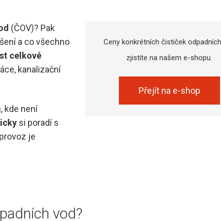
vod
(ČOV)? Pak
ešení a co všechno
Ceny konkrétních čističek odpadníc
st celkové
zjistíte na našem e-shopu.
áce, kanalizační
Přejít na e-shop
, kde není
icky
si poradí s
 provoz je
dpadních vod?