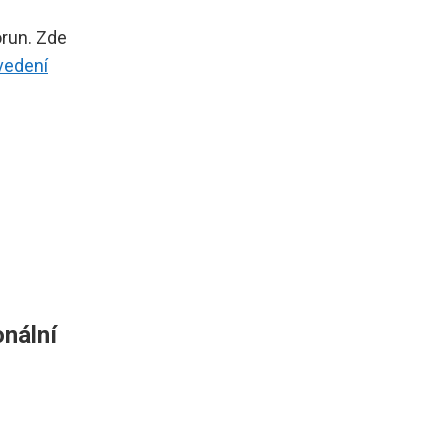
orun. Zde
vedení
onální