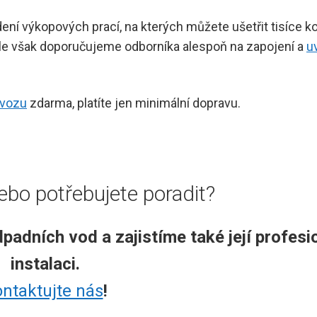
ní výkopových prací, na kterých můžete ušetřit tisíce k
ále však doporučujeme odborníka alespoň na zapojení a
u
ovozu
zdarma, platíte jen minimální dopravu.
bo potřebujete poradit?
adních vod a zajistíme také její profesi
instalaci.
ntaktujte nás
!